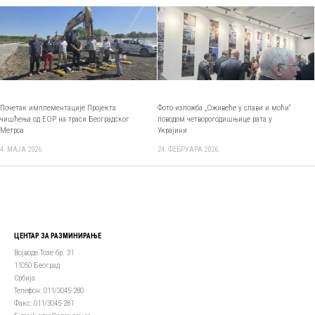
Почетак имплементације Пројекта
Фото-изложба „Оживеће у слави и моћи“
чишћења од ЕОР на траси Београдског
поводом четворогодишњице рата у
Метроа
Украјини
4. МАЈА 2026.
24. ФЕБРУАРА 2026.
ЦЕНТАР ЗА РАЗМИНИРАЊЕ
Војводе Тозе бр. 31
11050 Београд
Србија
Телефон: 011/3045-280
Факс: 011/3045-281