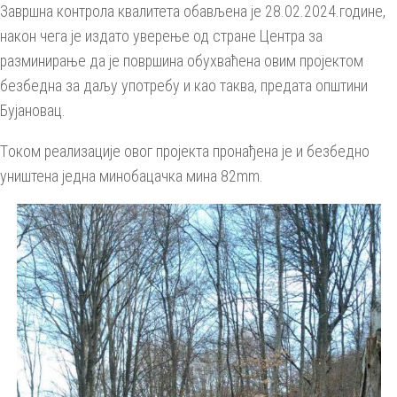
Завршна контрола квалитета обављена је 28.02.2024.године,
након чега је издато уверење од стране Центра за
разминирање да је површина обухваћена овим пројектом
безбедна за даљу употребу и као таква, предата општини
Бујановац.
Tоком реализације овог пројекта пронађена је и безбедно
уништена једна минобацачка мина 82mm.