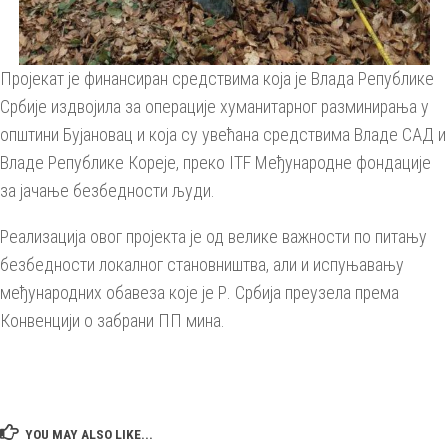
Пројекат је финансиран средствима која је Влада Републике
Србије издвојила за операције хуманитарног разминирања у
општини Бујановац и која су увећана средствима Владе САД и
Владе Републике Кореје, преко ITF Међународне фондације
за јачање безбедности људи.
Реализација овог пројекта је од велике важности по питању
безбедности локалног становништва, али и испуњавању
међународних обавеза које је Р. Србија преузела према
Конвенцији о забрани ПП мина.
YOU MAY ALSO LIKE...