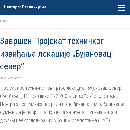
Центар за Разминирање
Skip to content
ВЕСТИ
Завршен Пројекат техничког
извиђања локације „Бујановац-
север“
28. ФЕБРУАРА 2024.
Пројекат за техничко извиђање локације „Бујановац север“
2
(Ђорђевац 1), површине 122.200 м
, израђен је од стране
Центра за разминирање ради потврђивања или одбацивања
сумње да је површина пројекта загађена групама мина и
другим неексплодираним убојним средствима (НУС).