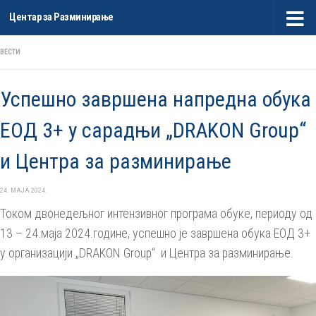
Центар за Разминирање
Skip to content
ВЕСТИ
Успешно завршена напредна обука
ЕОД 3+ у сарадњи „DRAKON Group“
и Центра за разминирање
24. МАЈА 2024.
Током двонедељног интензивног програма обуке, периоду од
13 – 24.маја 2024.године, успешно је завршена обука ЕОД 3+
у организацији „DRAKON Group“ и Центра за разминирање.