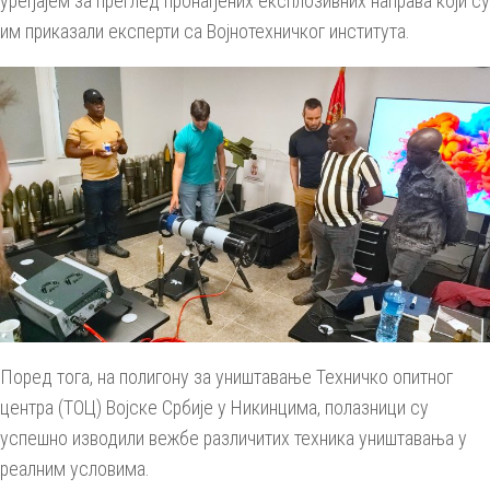
уређајем за преглед пронађених експлозивних направа који су
им приказали експерти са Војнотехничког института.
Поред тога, на полигону за уништавање Техничко опитног
центра (ТОЦ) Војске Србије у Никинцима, полазници су
успешно изводили вежбе различитих техника уништавања у
реалним условима.