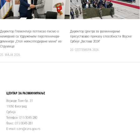
Директор Гламочлија потписао писмо о
Директор Центра за разминирање
намерама са Удружењем пиротехничара-
присуствовао приказу способности Војске
деминера „Стоп неексплодиране мине“ из
Србије „Застава 2024“
Струмице
20. СЕПТЕМБРА 2024.
25. МАЈА 2026.
ЦЕНТАР ЗА РАЗМИНИРАЊЕ
Војводе Тозе бр. 31
11050 Београд
Србија
Телефон: 011/3045-280
Факс: 011/3045-281
Е-mail: czrs@czrs.gov.rs