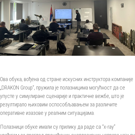
Ова обука, вођена од стране искусних инструктора компаније
„DRAKON Group“, пружила је полазницима могућност да се
упусте у симулиране сценарије и практичне вежбе, што је
резултирало њиховим оспособљавањем за различите
оперативне изазове у реалним ситуацијама.
Полазници обуке имали су прилику да раде са “x-ray”