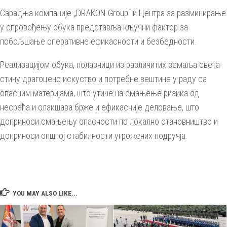
Сарадња компаније „DRAKON Group“ и Центра за разминирање
у спровођењу обука представља кључни фактор за
побољшање оперативне ефикасности и безбедности.
Реализацијом обука, полазници из различитих земаља света
стичу драгоцено искуство и потребне вештине у раду са
опасним материјама, што утиче на смањење ризика од
несрећа и олакшава брже и ефикасније деловање, што
доприноси смањењу опасности по локално становништво и
доприноси општој стабилности угрожених подручја.
YOU MAY ALSO LIKE...