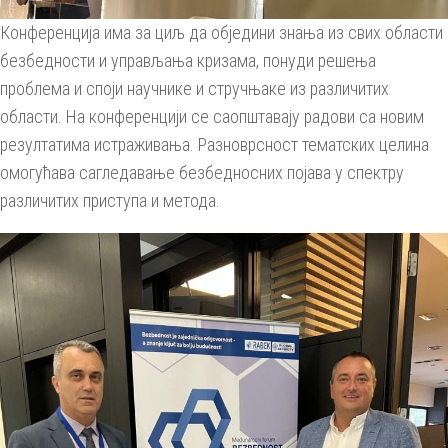
Конференција има за циљ да обједини знања из свих области
безбедности и управљања кризама, понуди решења
проблема и споји научнике и стручњаке из различитих
области. На конференцији се саопштавају радови са новим
резултатима истраживања. Разноврсност тематских целина
омогућава сагледавање безбедносних појава у спектру
различитих приступа и метода.