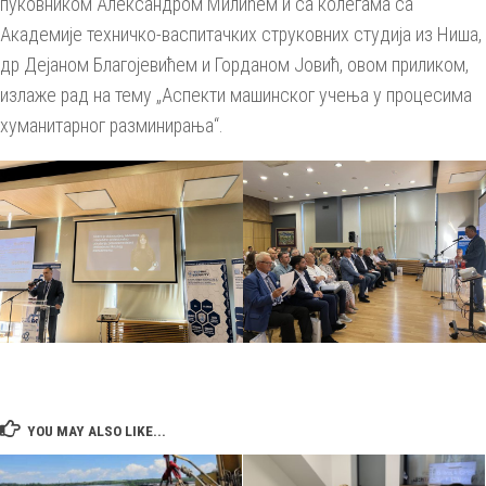
пуковником Александром Милићем и са колегама са
Академије техничко-васпитачких струковних студија из Ниша,
др Дејаном Благојевићем и Горданом Јовић, овом приликом,
излаже рад на тему „Аспекти машинског учења у процесима
хуманитарног разминирања“.
YOU MAY ALSO LIKE...