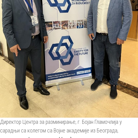
Директор Центра за разминирање, г. Бојан Гламочлија у
сарадњи са колегом са Војне академије из Београда,