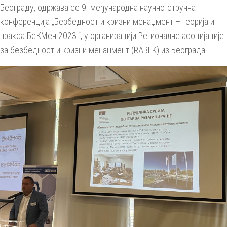
Београду, одржава се 9. међународна научно-стручна
конференција „Безбедност и кризни менаџмент – теорија и
пракса БеКМен 2023.“, у организацији Регионалне асоцијације
за безбедност и кризни менаџмент (RABEK) из Београда.