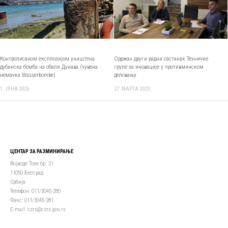
Контролисаном експлозијом уништена
Одржан други радни састанак Техничке
дубинска бомба на обали Дунава (чувена
групе за иновације у противминском
немачка Wasserbombe)
деловању
1. ЈУНА 2026.
27. МАРТА 2025.
ЦЕНТАР ЗА РАЗМИНИРАЊЕ
Војводе Тозе бр. 31
11050 Београд
Србија
Телефон: 011/3045-280
Факс: 011/3045-281
Е-mail: czrs@czrs.gov.rs