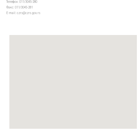
Телефон: 011/3045-280
Факс: 011/3045-281
Е-mail: czrs@czrs.gov.rs