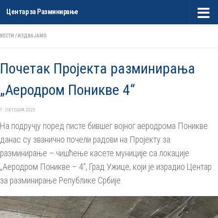
Центар за Разминирање
Skip to content
ВЕСТИ
/
ИЗДВАЈАМО
Почетак Пројекта разминирања
„Аеродром Поникве 4“
7. ОКТОБРА 2025.
На подручју поред писте бившег војног аеродрома Поникве
данас су званично почели радови на Пројекту за
разминирање – чишћење касете муниције са локације
„Аеродром Поникве – 4“, Град Ужице, који је израдио Центар
за разминирање Републике Србије.