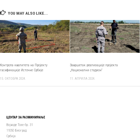
YOU MAY ALSO LIKE...
Контрола квалитета на Пројекту
Завршетак реализације пројекта
гасификацијe Источне Србије
„Национални стадион“
15. ОКТОБРА 2024.
11. АПРИЛА 2024.
ЦЕНТАР ЗА РАЗМИНИРАЊЕ
Војводе Тозе бр. 31
11050 Београд
Србија