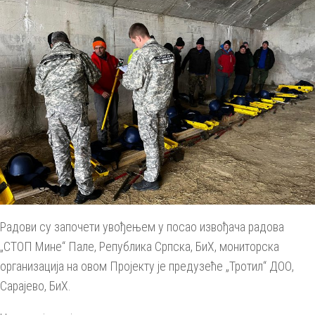
Радови су започети увођењем у посао извођача радова
„СТОП Мине“ Пале, Република Српска, БиХ, мониторска
организација на овом Пројекту је предузеће „Тротил“ ДОО,
Сарајево, БиХ.