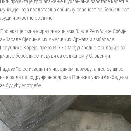
Циљ пројекта је проналажење и уклањање заостале касетне
муниције, која представља озбиљну опасност по безбедност
људи и животне средине.
Пројекат је финансиран донацијама Владе Републике Србије,
амбасаде Сједињених Америчких Држава и амбасаде
Републике Кореје, преко ИТФ-а Међународне фондације за
јачање безбедности људи са седиштем у Словенији.
Радови ће се изводити у наредном периоду, а део су ширег
напора да се подручје аеродрома Поникве учини безбедним
за будућу употребу.