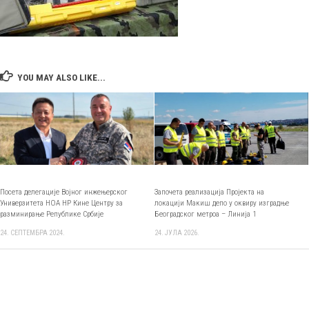
YOU MAY ALSO LIKE...
Посета делегације Војног инжењерског
Започета реализација Пројекта на
Универзитета НОА НР Кине Центру за
локацији Макиш депо у оквиру изградње
разминирање Републике Србије
Београдског метроа – Линија 1
24. СЕПТЕМБРА 2024.
24. ЈУЛА 2026.