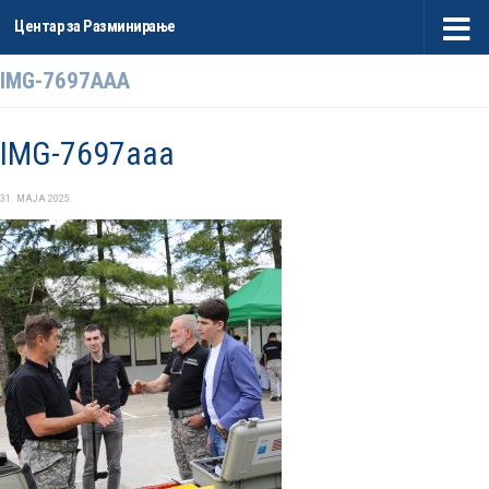
Центар за Разминирање
Skip to content
IMG-7697AAA
IMG-7697aaa
31. МАЈА 2025.