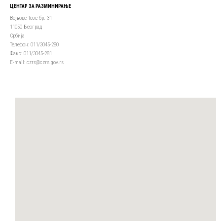
ЦЕНТАР ЗА РАЗМИНИРАЊЕ
Војводе Тозе бр. 31
11050 Београд
Србија
Телефон: 011/3045-280
Факс: 011/3045-281
Е-mail: czrs@czrs.gov.rs