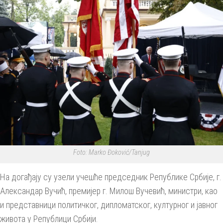
Foto: Marko Đoković/Tanjug
На догађају су узели учешће председник Републике Србије, г.
Александар Вучић, премијер г. Милош Вучевић, министри, као
и представници политичког, дипломатског, културног и јавног
живота у Републици Србији.