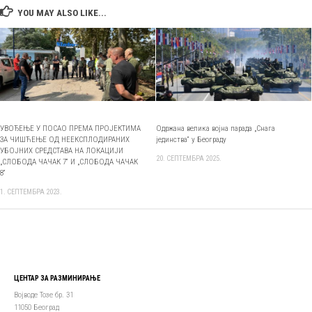
YOU MAY ALSO LIKE...
УВОЂЕЊЕ У ПОСАО ПРЕМА ПРОЈЕКТИМА
Одржана велика војна парада „Снага
ЗА ЧИШЋЕЊЕ ОД НЕЕКСПЛОДИРАНИХ
јединства“ у Београду
УБОЈНИХ СРЕДСТАВА НА ЛОКАЦИЈИ
20. СЕПТЕМБРА 2025.
„СЛОБОДА ЧАЧАК 7“ И „СЛОБОДА ЧАЧАК
8“
1. СЕПТЕМБРА 2023.
ЦЕНТАР ЗА РАЗМИНИРАЊЕ
Војводе Тозе бр. 31
11050 Београд