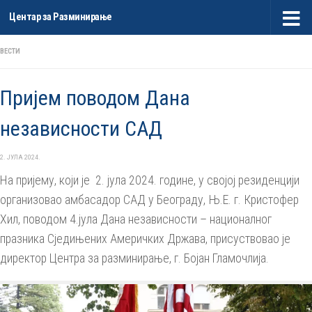
Центар за Разминирање
Skip to content
ВЕСТИ
Пријем поводом Дана
независности САД
2. ЈУЛА 2024.
На пријему, који је 2. јула 2024. године, у својој резиденцији
организовао амбасадор САД у Београду, Њ.Е. г. Кристофер
Хил, поводом 4.јула Дана независности – националног
празника Сједињених Америчких Држава, присуствовао је
директор Центра за разминирање, г. Бојан Гламочлија.