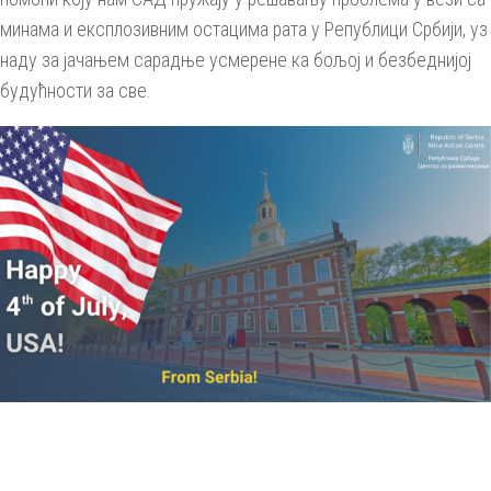
минама и експлозивним остацима рата у Републици Србији, уз
наду за јачањем сарадње усмерене ка бољој и безбеднијој
будућности за све.