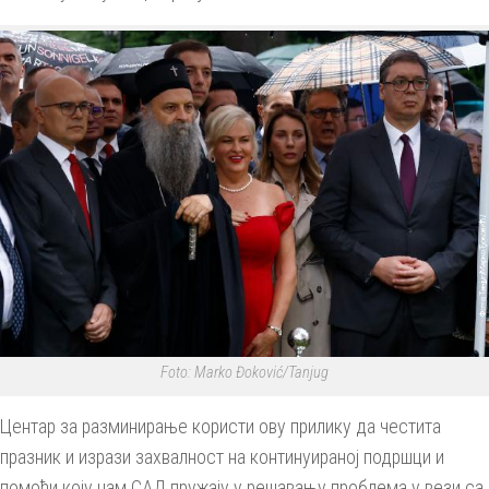
Foto: Marko Đoković/Tanjug
Центар за разминирање користи ову прилику да честита
празник и изрази захвалност на континуираној подршци и
помоћи коју нам САД пружају у решавању проблема у вези са