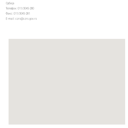
Србија
Телефон: 011/3045-280
Факс: 011/3045-281
Е-mail: czrs@czrs.gov.rs