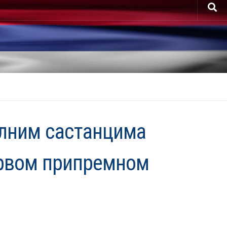
алним састанцима
Првом припремном