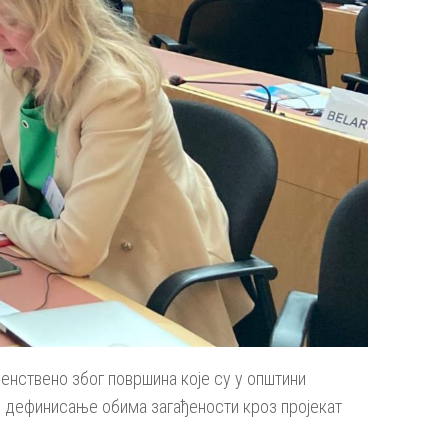
венствено због површина које су у општини
оји дефинисање обима загађености кроз пројекат