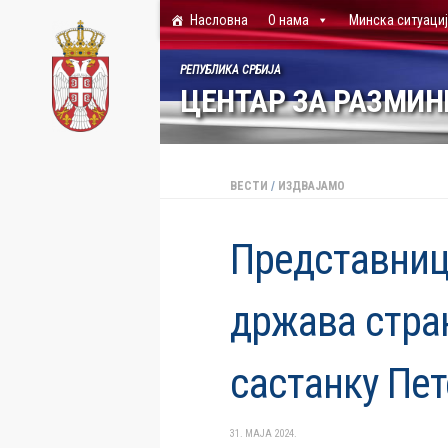
Насловна
О нама
Минска ситуаци
Skip to content
РЕПУБЛИКА СРБИЈА
ЦЕНТАР ЗА РАЗМИ
ВЕСТИ
/
ИЗДВАЈАМО
Представниц
држава стра
састанку Пе
31. МАЈА 2024.