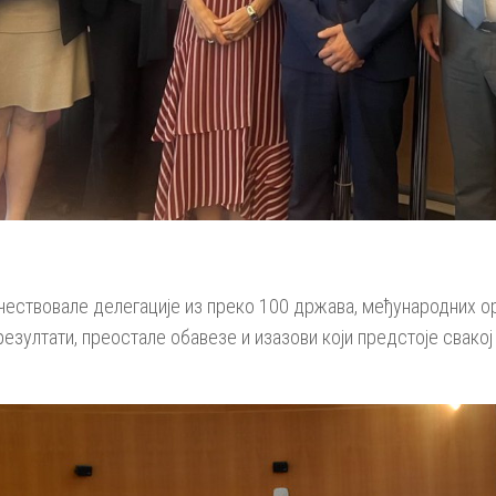
учествовале делегације из преко 100 држава, међународних ор
езултати, преостале обавезе и изазови који предстоје свако