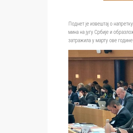
Поднет је извештај о напретк
мина на југу Србије и образл
затражила у марту ове године