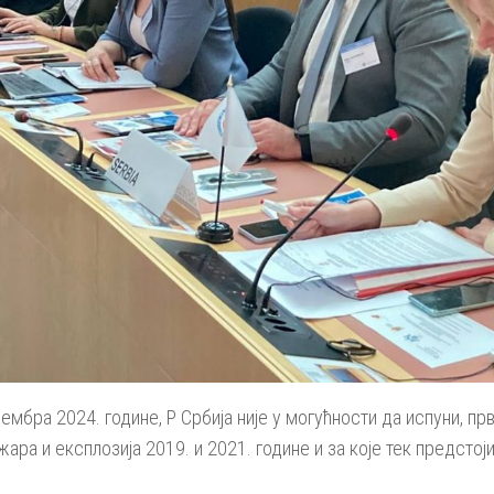
ембра 2024. године, Р Србија није у могућности да испуни, пр
жара и експлозија 2019. и 2021. године и за које тек предст