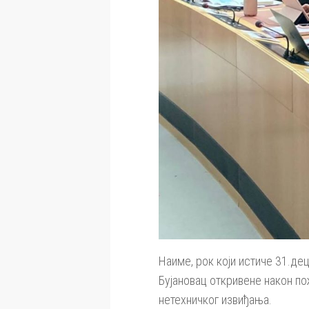
Наиме, рок који истиче 31.дец
Бујановац откривене након по
нетехничког извиђања.