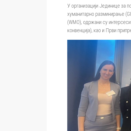
У организацији Jeдинице за 
хуманитарно разминирање (GIC
(WMO), одржани су интерсеси
конвенција), као и Први прип