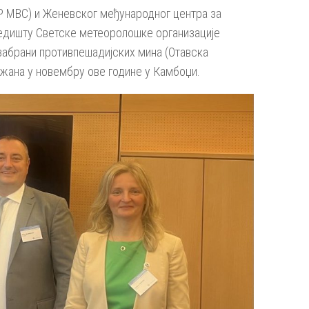
P MBC) и Женевског међународног центра за
 седишту Светске метеоролошке организације
забрани противпешадијских мина (Отавска
ржана у новембру ове године у Камбоџи.