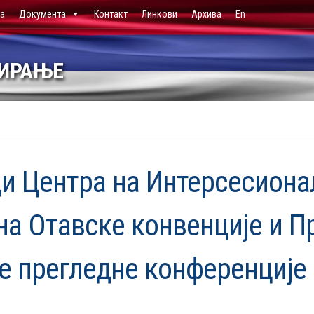
ја
Документа
Контакт
Линкови
Архива
En
НИРАЊЕ
и Центра на Интерсесион
на Отавске конвенције и 
те прегледне конференције