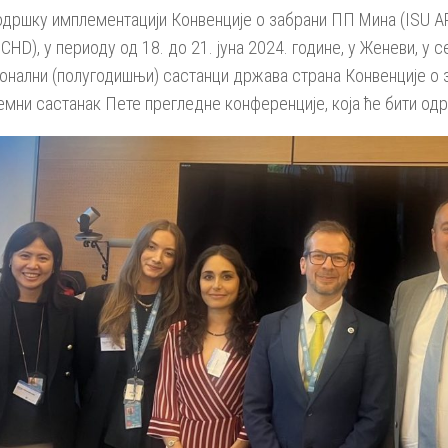
подршку имплементацији Конвенције о забрани ПП Мина (ISU A
HD), у периоду од 18. до 21. јуна 2024. године, у Женеви, у
онални (полугодишњи) састанци држава страна Конвенције о 
ремни састанак Пете прегледне конференције, која ће бити од