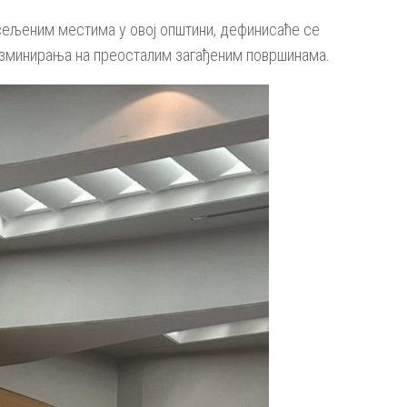
асељеним местима у овој општини, дефинисаће се
азминирања на преосталим загађеним површинама.