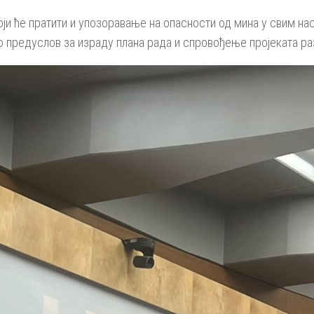
који ће пратити и упозоравање на опасности од мина у свим н
о предуслов за израду плана рада и спровођење пројеката р