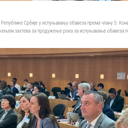
у Републике Србије у испуњавању обавеза према члану 5. Ко
ожењем захтева за продужење рока за испуњавање обавеза по ч
.