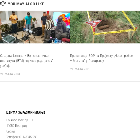
YOU MAY ALSO LIKE...
Сарадња Центра и Војнотехничког
Проналасци ЕОР на Пројекту „Ново гробље
института (ВТИ) -приказ рада „x-ray“
– Могила“ у Пожаревцу
уређаја
21. МАЈА 2025.
23. МАЈА 2024.
ЦЕНТАР ЗА РАЗМИНИРАЊЕ
Војводе Тозе бр. 31
11050 Београд
Србија
Телефон: 011/3045-280