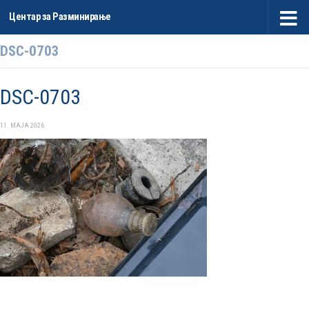
Центар за Разминирање
Skip to content
DSC-0703
DSC-0703
11. МАЈА 2026.