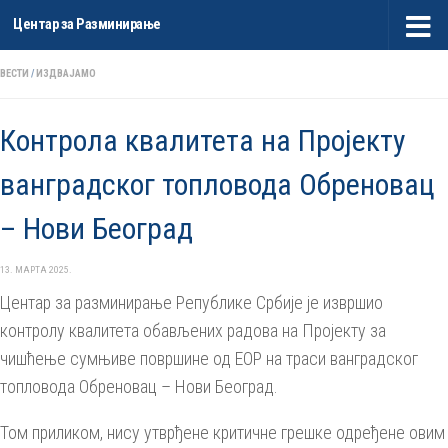
Центар за Разминирање
Skip to content
ВЕСТИ
/
ИЗДВАЈАМО
Контрола квалитета на Пројекту
ванградског топловода Обреновац
– Нови Београд
13. МАРТА 2025.
Центар за разминирање Републике Србије је извршио
контролу квалитета обављених радова на Пројекту за
чишћењe сумњиве површине од ЕОР на траси ванградског
топловода Обреновац – Нови Београд.
Том приликом, нису утврђене критичне грешке одређене овим