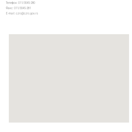
Телефон: 011/3045-280
Факс: 011/3045-281
Е-mail: czrs@czrs.gov.rs