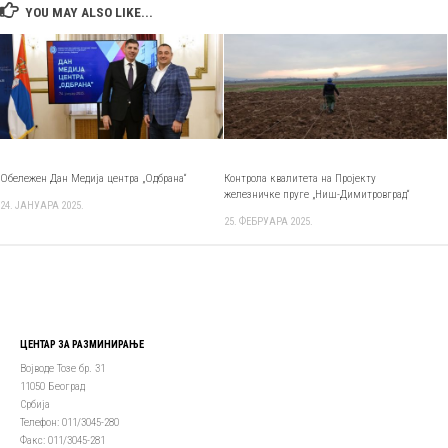
YOU MAY ALSO LIKE...
Контрола квалитета на Пројекту
Обележен Дан Медија центра „Одбрана“
железничке пруге „Ниш-Димитровград“
24. ЈАНУАРА 2025.
25. ФЕБРУАРА 2025.
ЦЕНТАР ЗА РАЗМИНИРАЊЕ
Војводе Тозе бр. 31
11050 Београд
Србија
Телефон: 011/3045-280
Факс: 011/3045-281