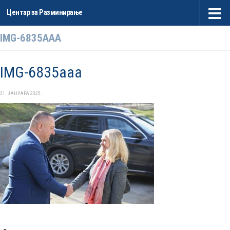
Центар за Разминирање
Skip to content
IMG-6835AAA
IMG-6835aaa
31. ЈАНУАРА 2025.