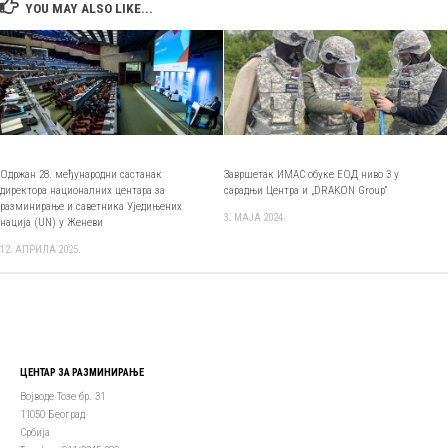
YOU MAY ALSO LIKE...
Одржан 28. међународни састанак
Завршетак ИМАС обуке ЕОД ниво 3 у
директора националних центара за
сарадњи Центра и „DRAKON Group“
разминирање и саветника Уједињених
3. МАЈА 2024.
нација (UN) у Женеви
12. АПРИЛА 2025.
ЦЕНТАР ЗА РАЗМИНИРАЊЕ
Војводе Тозе бр. 31
11050 Београд
Србија