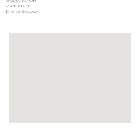
Телефон: 011/3045-280
Факс: 011/3045-281
Е-mail: czrs@czrs.gov.rs