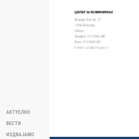
ЦЕНТАР ЗА РАЗМИНИРАЊЕ
Војводе Тозе бр. 31
11050 Београд
Србија
Телефон: 011/3045-280
Факс: 011/3045-281
Е-mail: czrs@czrs.gov.rs
АКТУЕЛНО
ВЕСТИ
ИЗДВАЈАМО