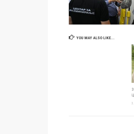
YOU MAY ALSO LIKE...
З
Ц
3