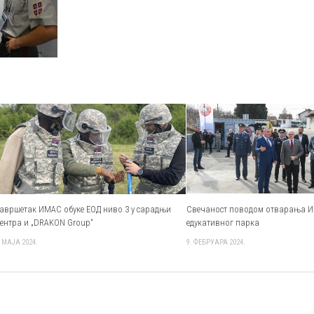
авршетак ИМАС обуке ЕОД ниво 3 у сарадњи
Свечаност поводом oтварања И
ентра и „DRAKON Group“
едукативног парка
. МАЈА 2024.
9. ФЕБРУАРА 2024.