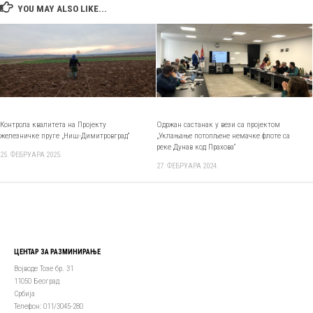
YOU MAY ALSO LIKE...
Контрола квалитета на Пројекту
Одржан састанак у вези са пројектом
железничке пруге „Ниш-Димитровград“
„Уклањање потопљене немачке флоте са
реке Дунав код Прахова“
25. ФЕБРУАРА 2025.
27. ФЕБРУАРА 2024.
ЦЕНТАР ЗА РАЗМИНИРАЊЕ
Војводе Тозе бр. 31
11050 Београд
Србија
Телефон: 011/3045-280