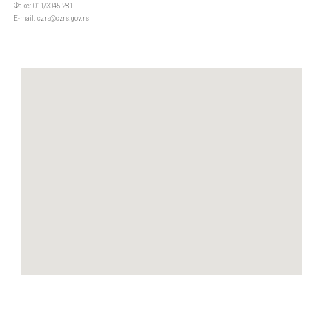
Факс: 011/3045-281
Е-mail: czrs@czrs.gov.rs