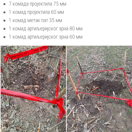
7 комада пројектила 75 мм
1 комад пројектила 60 мм
1 комад метак пат 35 мм
1 комад артиљеријског зрна 80 мм
1 комад артиљеријског зрна 60 мм