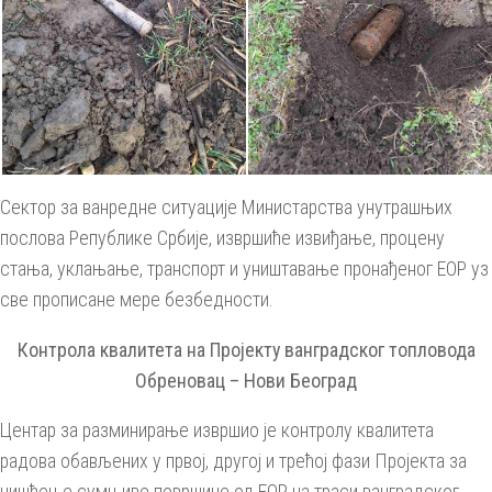
Сектор за ванредне ситуације Министарства унутрашњих
послова Републике Србије, извршиће извиђање, процену
стања, уклањање, транспорт и уништавање пронађеног ЕОР уз
све прописане мере безбедности.
Контрола квалитета на Пројекту ванградског топловода
Обреновац – Нови Београд
Центар за разминирање извршио је контролу квалитета
радова обављених у првој, другој и трећој фази Пројекта за
чишћењe сумњиве површине од ЕОР на траси ванградског