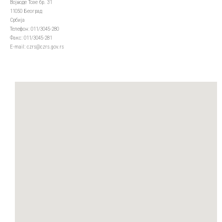
Војводе Тозе бр. 31
11050 Београд
Србија
Телефон: 011/3045-280
Факс: 011/3045-281
Е-mail: czrs@czrs.gov.rs