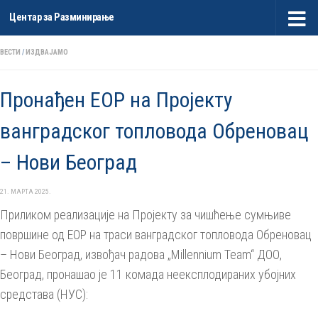
Центар за Разминирање
Skip to content
ВЕСТИ
/
ИЗДВАЈАМО
Пронађен ЕОР на Пројекту
ванградског топловода Обреновац
– Нови Београд
21. МАРТА 2025.
Приликом реализације на Пројекту за чишћењe сумњиве
површине од ЕОР на траси ванградског топловода Обреновац
– Нови Београд, извођач радова „Millennium Team“ ДОО,
Београд, пронашао је 11 комада неексплодираних убојних
средстава (НУС):