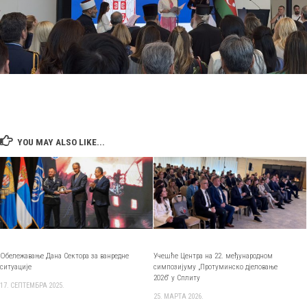
YOU MAY ALSO LIKE...
Oбележавањe Дана Сектора за ванредне
Учешће Центра на 22. међународном
ситуације
симпозијуму „Протуминско дјеловање
2026“ у Сплиту
17. СЕПТЕМБРА 2025.
25. МАРТА 2026.