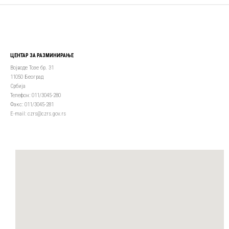
ЦЕНТАР ЗА РАЗМИНИРАЊЕ
Војводе Тозе бр. 31
11050 Београд
Србија
Телефон: 011/3045-280
Факс: 011/3045-281
Е-mail: czrs@czrs.gov.rs