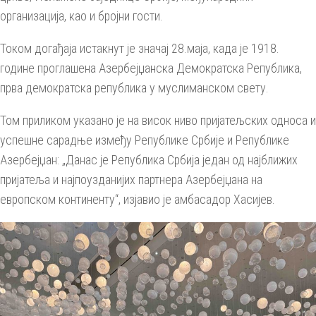
организација, као и бројни гости.
Током догађаја истакнут је значај 28.маја, када је 1918.
године проглашена Азербејџанска Демократска Република,
прва демократска република у муслиманском свету.
Том приликом указано је на висок ниво пријатељских односа и
успешне сарадње између Републике Србије и Републике
Азербејџан: „Данас је Република Србија један од најближих
пријатеља и најпоузданијих партнера Азербејџана на
европском континенту“, изјавио је амбасадор Хасијев.