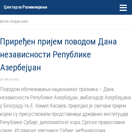
Центар за Разминирање
Skip to content
ВЕСТИ
/
ИЗДВАЈАМО
Приређен пријем поводом Дана
независности Републике
Азербејџан
28. МАЈА 2026.
Поводом обележавања националног празника – Дана
независности Републике Азербејџан, амбасадор Азербејџана
у Београду Њ.Е. Камил Хасијев, приредио је свечани пријем
којем су присуствовали представници државних институција
Републике Србије, дипломатског кора, Српске православне
цркве, Исламске заједнице Србије, међународних