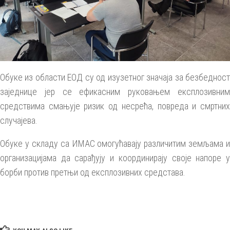
Обуке из области ЕОД су од
изузетног значаја
за безбеднос
заједнице јер се ефикасним руковањем експлозивним
средствима
смањује ризик од несрећа, повреда и смртних
случајева.
О
буке
у складу са ИМАС
омогућавају различитим земљама и
организацијама да сарађују и координирају своје напоре у
борби против претњи од експлозивних средстава.