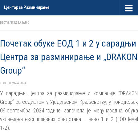
Центар за Разминирање
Skip to content
ВЕСТИ
/
ИЗДВАЈАМО
Почетак обуке ЕОД 1 и 2 у сарадњи
Центра за разминирање и „DRAKON
Group“
9. СЕПТЕМБРА 2024.
У сарадњи Центра за разминирање и компаније “DRAKON
Group” са седиштем у Уједињеном Краљевству, у понедељак
09.септембра 2024.године, започела је ме
ђ
ународна обук
уклањања експлозивних средстава – ниво 1
и
2 (EOD leve
1/2).