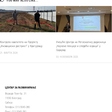
YOU MAY ALSO LIKE...
Контрола квалитета на Пројекту
Учешће Центра на Регионалној радионици
„Иновациони дистрикт“ у Крагујевцу
„Научене лекције и следећи кораци“ у
Сарајеву
21. МАРТА 2024.
30. НОВЕМБРА 2023.
ЦЕНТАР ЗА РАЗМИНИРАЊЕ
Војводе Тозе бр. 31
11050 Београд
Србија
Телефон: 011/3045-280
Факс: 011/3045-281