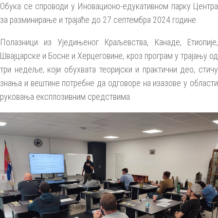
Обука се спроводи у Иновационо-едукативном парку Центра
за разминирање и трајаће до 27.септембра 2024.године.
Полазници из Уједињеног Краљевства, Канаде, Етиопије,
Швајцарске и Босне и Херцеговине, кроз програм у трајању од
три недеље, кој
и
обухвата теоријски и практични део, стичу
знања и вештине потребне да одговоре на изазове у области
руковања експлозивним
средствима.