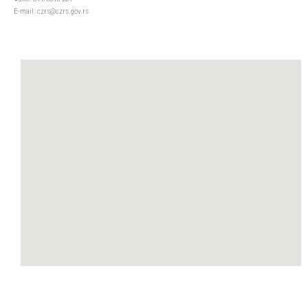
Е-mail: czrs@czrs.gov.rs