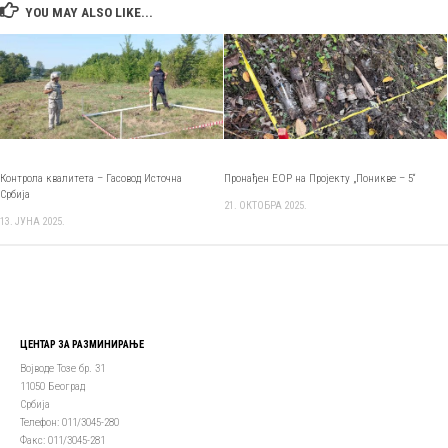
YOU MAY ALSO LIKE...
Контрола квалитета – Гасовод Источна
Пронађен ЕОР на Пројекту „Поникве – 5“
Србија
21. ОКТОБРА 2025.
13. ЈУНА 2025.
ЦЕНТАР ЗА РАЗМИНИРАЊЕ
Војводе Тозе бр. 31
11050 Београд
Србија
Телефон: 011/3045-280
Факс: 011/3045-281