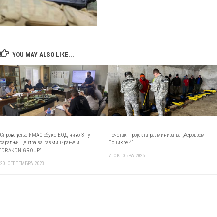
YOU MAY ALSO LIKE...
Спровођење ИМАС обуке ЕОД ниво 3+ у
Почетак Пројекта разминирања „Аеродром
сарадњи Центра за разминирање и
Поникве 4“
“DRAKON GROUP”
7. ОКТОБРА 2025.
20. СЕПТЕМБРА 2023.