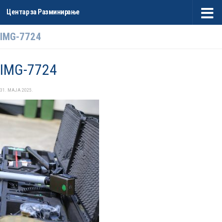
Центар за Разминирање
Skip to content
IMG-7724
IMG-7724
31. МАЈА 2025.