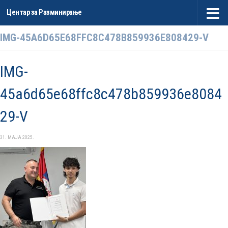
Центар за Разминирање
Skip to content
IMG-45A6D65E68FFC8C478B859936E808429-V
IMG-
45a6d65e68ffc8c478b859936e8084
29-V
31. МАЈА 2025.