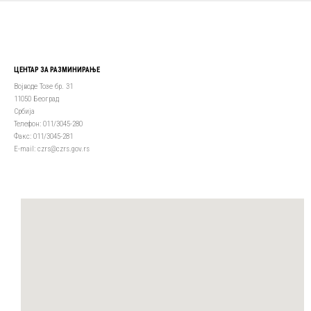
ЦЕНТАР ЗА РАЗМИНИРАЊЕ
Војводе Тозе бр. 31
11050 Београд
Србија
Телефон: 011/3045-280
Факс: 011/3045-281
Е-mail: czrs@czrs.gov.rs