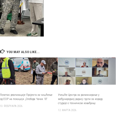
YOU MAY ALSO LIKE...
Почетак реализације Пројекта за чишћење
Учешће Центра за разминирање у
од ЕОР на локацији „Слобода Чачак 10“
међународној радној групи за израду
студије о техничком извиђању
13. ФЕБРУАРА 2026.
12. МАРТА 2026.