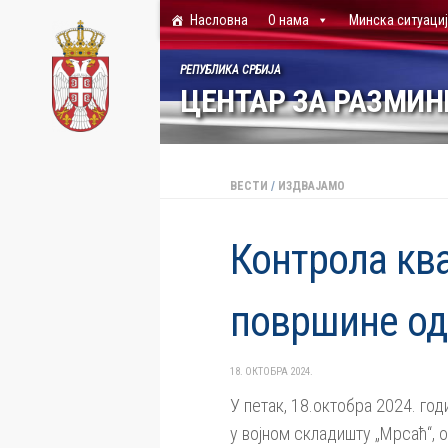
Насловна
О нама
Минска ситуаци
Skip to content
РЕПУБЛИКА СРБИЈА
ЦЕНТАР ЗА РАЗМИ
ВЕСТИ
/
ИЗДВАЈАМО
Контрола кв
површине од
18. ОКТОБРА 2024.
У петак, 18.октобра 2024. го
у војном складишту „Мрсаћ“, 