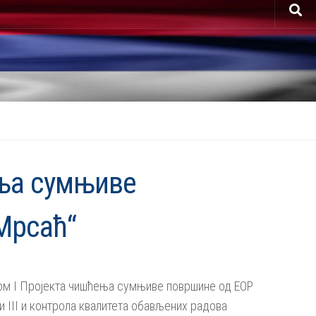
ења сумњиве
Мрсаћ“
азом I Пројекта чишћења сумњиве површине од ЕОР
и III и контрола квалитета обављених радова