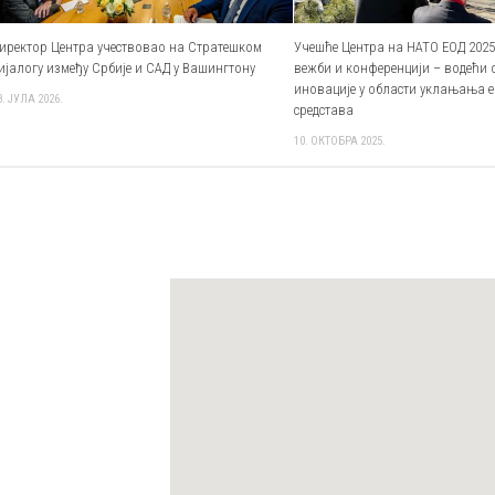
иректор Центра учествовао на Стратешком
Учешће Центра на НАТО ЕОД 2025
ијалогу између Србије и САД у Вашингтону
вежби и конференцији – водећи 
иновације у области уклањања 
8. ЈУЛА 2026.
средстава
10. ОКТОБРА 2025.