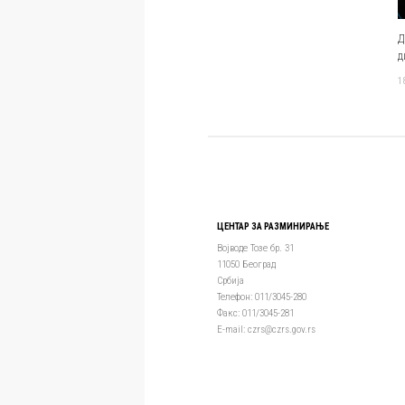
Д
д
1
ЦЕНТАР ЗА РАЗМИНИРАЊЕ
Војводе Тозе бр. 31
11050 Београд
Србија
Телефон: 011/3045-280
Факс: 011/3045-281
Е-mail: czrs@czrs.gov.rs