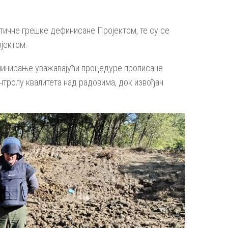
итичне грешке дефинисане Пројектом, те су се
ојектом.
азминирање уважавајући процедуре прописане
нтролу квалитета над радовима, док извођач