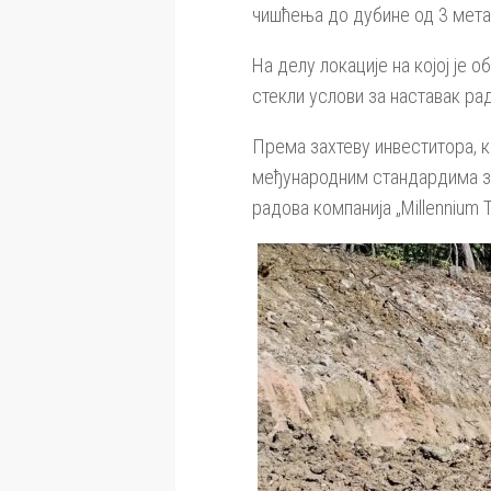
чишћења до дубине од 3 мета
На делу локације на којој је
стекли услови за наставак рад
Према захтеву инвеститора, к
међународним стандардима за 
радова компанија „Millennium 