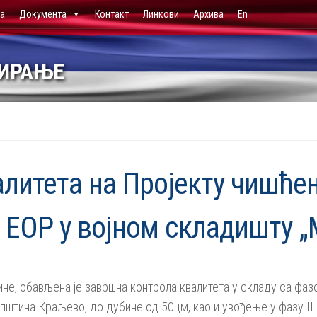
ја
Документа
Контакт
Линкови
Архива
En
НИРАЊЕ
алитета на Пројекту чишћ
 ЕОР у војном складишту „
дине, обављена је завршна контрола квалитета у складу са ф
општина Краљево, до дубине од 50цм, као и увођење у фазу II 