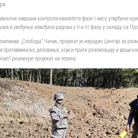
ра.
 обављена завршна контрола квалитета фазе I нису утврђене кр
ова и увођење извођача радова у II и III фазу у складу са Пр
омпаније „Слобода“ Чачак, пројекат је израдио Центар за р
противминско деловање, који и прати реализацију и врши ко
Team“ реализује пројекат на терену.