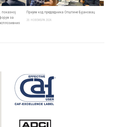
. показној
Пријем код председника Општине Бујановац
форум за
20. НОВЕМБРА 2024.
експлозивних