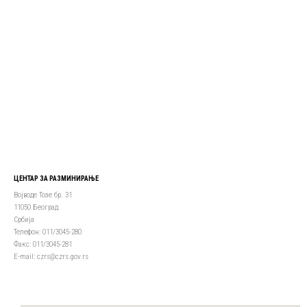
ЦЕНТАР ЗА РАЗМИНИРАЊЕ
Војводе Тозе бр. 31
11050 Београд
Србија
Телефон: 011/3045-280
Факс: 011/3045-281
Е-mail: czrs@czrs.gov.rs