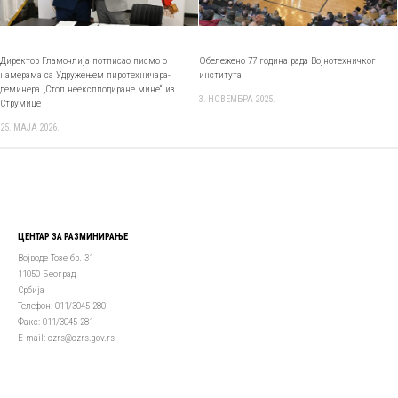
Директор Гламочлија потписао писмо о
Обележено 77 година рада Војнотехничког
намерама са Удружењем пиротехничара-
института
деминера „Стоп неексплодиране мине“ из
3. НОВЕМБРА 2025.
Струмице
25. МАЈА 2026.
ЦЕНТАР ЗА РАЗМИНИРАЊЕ
Војводе Тозе бр. 31
11050 Београд
Србија
Телефон: 011/3045-280
Факс: 011/3045-281
Е-mail: czrs@czrs.gov.rs