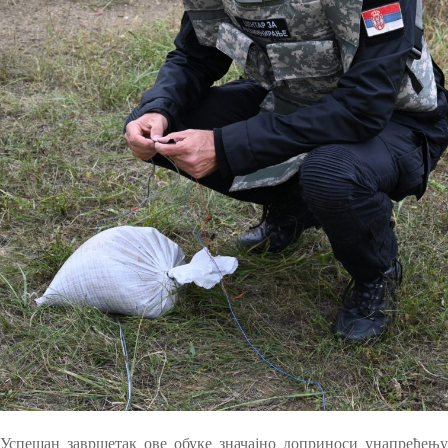
Успешан завршетак ове обуке значајно доприноси унапређењу