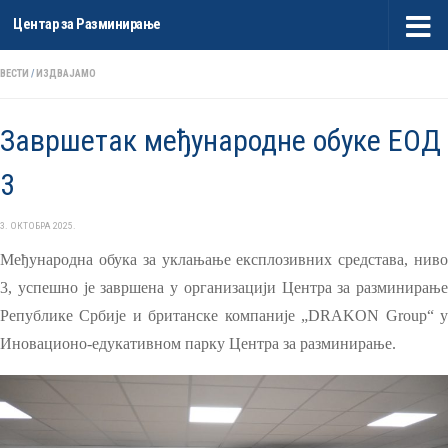
Центар за Разминирање
Skip to content
ВЕСТИ
/
ИЗДВАЈАМО
Завршетак међународне обуке ЕОД
3
3. ОКТОБРА 2025.
Међународна обука за уклањање експлозивних средстава, ниво
3, успешно је завршена у организацији Центра за разминирање
Републике Србије и британске компаније „
DRAKON Group
“ 
Иновационо-едукативном парку Центра за разминирање
.