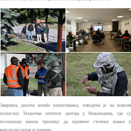
Завршна, реална вежба уништавања, изведена је на војном
полигону Техничко опитног центра у Никинцима, где су
полазници имали прилику да примене стечена знања у
контролисаним условима.