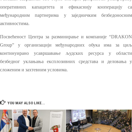
оперативних капацитета и ефикаснију кооперацију са
међународним партнерима у заједничким безбедоносним
активностима.
Посвећеност Центра за разминирање и компаније
“DRAKON
Group”
у организацији међународних обука има за ци
континуирано усавршавање људских ресурса у области
безбедног уклањања експлозивних средстава и деловања у
сложеним и захтевним условима.
YOU MAY ALSO LIKE...