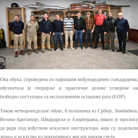
Ова обука, спроведена по највишим међународним стандардима,
обухватила је теоријске и практичне делове усмерене на
безбедно поступање са експлозивним остацима рата (ЕОР).
Током четворонедељне обуке, 6 полазника из Србије, Зимбабвеа,
Велике Британије, Швајцарске и Азербејџана, имало је прилику
да ради под вођством искусних инструктора, који су поделили
знања и искуства из оперативних мисија широм света.