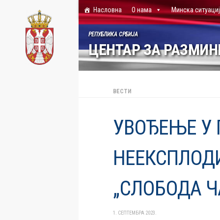
Насловна
О нама
Минска ситуаци
Skip to content
РЕПУБЛИКА СРБИЈА
ЦЕНТАР ЗА РАЗМИ
ВЕСТИ
УВОЂЕЊЕ У
НЕЕКСПЛОДИ
„СЛОБОДА Ч
1. СЕПТЕМБРА 2023.