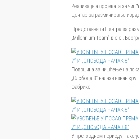
Реализација пројеката за чиш
Центар за разминирање израдио
Представници Центра за разми
„Мillennium Team“ д.о.о., Беог
Површина за чишћење на локац
„Слобода 8“ налази изван круг
фабрике.
У претходном периоду, такође 