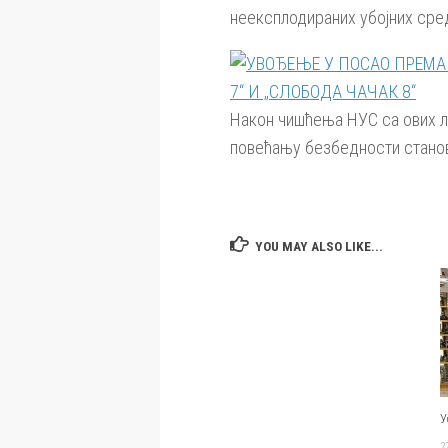
неексплодираних убојних сред
Након чишћења НУС са ових ло
повећању безбедности стано
YOU MAY ALSO LIKE...
У
2