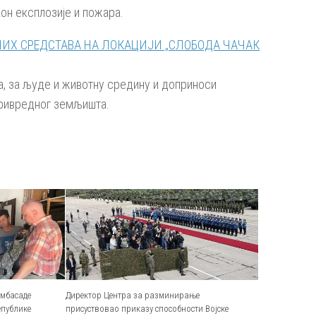
он експлозије и пожара.
а, за људе и животну средину и доприноси
ривредног земљишта.
Амбасаде
Директор Центра за разминирање
епублике
присуствовао приказу способности Војске