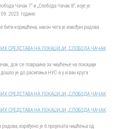
бода Чачак 7“ и „Слобода Чачак 8“, које је
 09. 2023. године.
 бити коришћена, након чега је извођач радова
ачак, док се површина за чишћење на локацији
, дошло је до расипања НУС-а у и ван круга
ор радова, израђено је 6 пројеката чишћења од