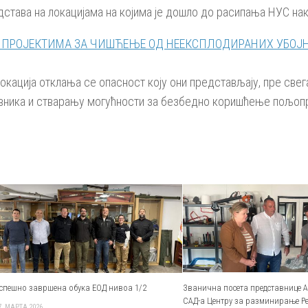
става на локацијама на којима је дошло до расипања НУС нак
кација отклања се опасност коју они представљају, пре свег
вника и стварању могућности за безбедно коришћење пољоп
спешно завршена обука ЕОД нивоа 1/2
Званична посета представнице 
САД-а Центру за разминирање Р
7. МАРТА 2026.