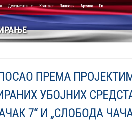
ја
Документа
Контакт
Линкови
Архива
En
НИРАЊЕ
 ПОСАО ПРЕМА ПРОЈЕКТИ
РАНИХ УБОЈНИХ СРЕДСТ
АЧАК 7“ И „СЛОБОДА ЧАЧА