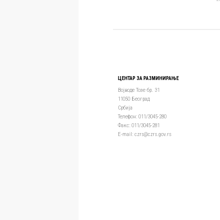
ЦЕНТАР ЗА РАЗМИНИРАЊЕ
Војводе Тозе бр. 31
11050 Београд
Србија
Телефон: 011/3045-280
Факс: 011/3045-281
Е-mail: czrs@czrs.gov.rs