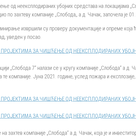
ћење од неексплодираних убојних средстава на локацијама „Сло
 по захтеву компаније ,,Слобода,, а.д. Чачак, започела је 01.
нирање извршили су проверу документације и опреме која ће
рад, увeден у посао.
ији „Слобода 7“ налази се у кругу компаније „Слобода“ a.д. Ч
а те компаније. Јуна 2021. године, услед пожара и експлозије
на захтев компаније „Слобода“ а.д. Чачак, која је и инвестит