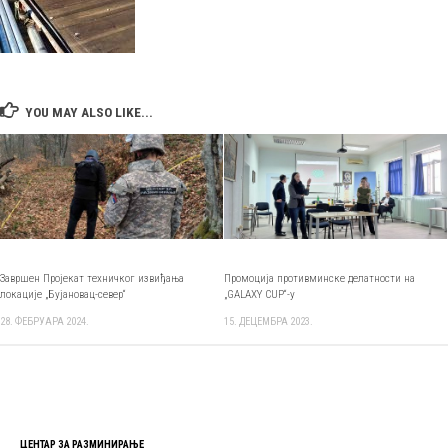
YOU MAY ALSO LIKE...
Завршен Пројекат техничког извиђања
Промоција противминске делатности на
локације „Бујановац-север“
„GALAXY CUP“-у
28. ФЕБРУАРА 2024.
15. ДЕЦЕМБРА 2023.
ЦЕНТАР ЗА РАЗМИНИРАЊЕ