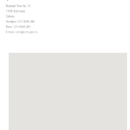
Војводе Тозе бр. 31
11050 Београд
Србија
Телефон: 011/3045-280
Факс: 011/3045-281
Е-mail: czrs@czrs.gov.rs