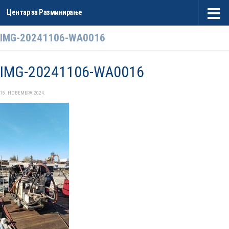
Центар за Разминирање
Skip to content
IMG-20241106-WA0016
IMG-20241106-WA0016
15. НОВЕМБРА 2024.