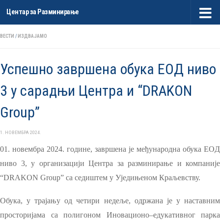
Центар за Разминирање
Skip to content
ВЕСТИ
/
ИЗДВАЈАМО
Успешно завршена обука ЕОД ниво
3 у сарадњи Центра и “DRAKON
Group”
1. НОВЕМБРА 2024.
01. новембра 2024. године, завршена је
међународна обука
ЕOД
ниво 3, у организацији Центра за разминирање и компаније
“DRAKON Group” са седиштем у Уједињеном Краљевству.
Обука
, у трајању од четири недеље,
одржана
је
у наставни
просторијама са полигоном Иновационо
–
едукативног парка