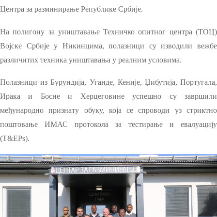
Центра за разминирање
Републике Србије
.
На полигону за уништавање Техничко опитног центра (ТОЦ)
Војске Србије у Никинцима, полазници су изводили вежбе
различитих техника уништавања у реалним условима.
Полазници из Бурундија, Уганде, Кеније, Џибутија, Португала,
Ирака и Босне и Херцеговине успешно су завршили
међународно признат
у обуку, која се
спроводи уз стриктн
поштовање ИМАС протокола за тестирање и евалуацију
(Т&ЕPs).