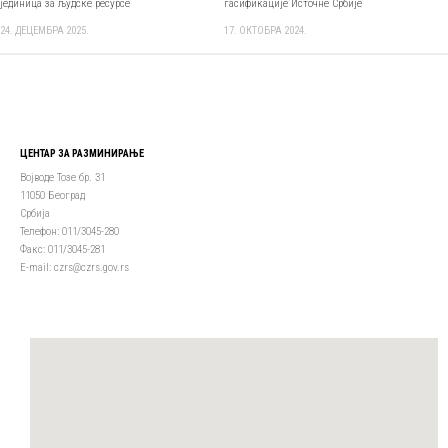
јединица за људске ресурсе
гасификације Источне Србије
24. ДЕЦЕМБРА 2025.
17. ОКТОБРА 2024.
ЦЕНТАР ЗА РАЗМИНИРАЊЕ
Војводе Тозе бр. 31
11050 Београд
Србија
Телефон: 011/3045-280
Факс: 011/3045-281
Е-mail: czrs@czrs.gov.rs