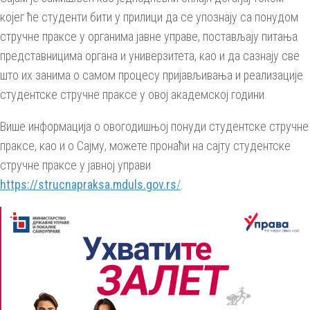
којег ће студенти бити у прилици да се упознају са понудом
стручне праксе у органима јавне управе, постављају питања
представницима органа и универзитета, као и да сазнају све
што их занима о самом процесу пријављивања и реализације
студентске стручне праксе у овој академској години.
Више информација о овогодишњој понуди студентске стручне
праксе, као и о Сајму, можете пронаћи на сајту студентске
стручне праксе у јавној управи
https://strucnapraksa.mduls.gov.rs
/
.