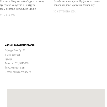
Студенти Факултета безбедности стичу
Извиђање локације за Пројекат изградње
драгоцено искуство у Центру за
канализационе мреже на Копаонику
разминирање Републике Србије
30. СЕПТЕМБРА 2024.
22. МАЈА 2024.
ЦЕНТАР ЗА РАЗМИНИРАЊЕ
Војводе Тозе бр. 31
11050 Београд
Србија
Телефон: 011/3045-280
Факс: 011/3045-281
Е-mail: czrs@czrs.gov.rs