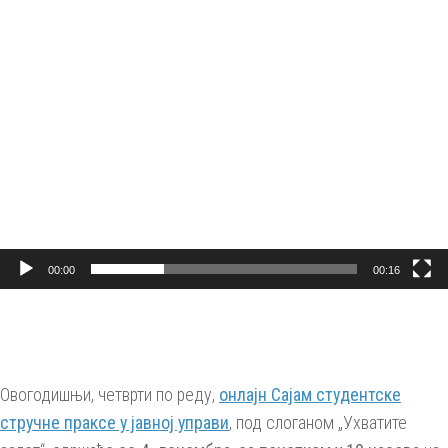
00:00
00:16
Овогодишњи, четврти по реду,
онлајн Сајам студентске
стручне праксе у јавној управи
, под слоганом „Ухватите