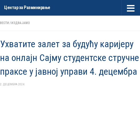
Центар за Разминирање
Skip to content
ВЕСТИ
/
ИЗДВАЈАМО
Ухватите залет за будућу каријеру
на онлајн Сајму студентске стручне
праксе у јавној управи 4. децембра
2. ДЕЦЕМБРА 2024.
Прегледач
видео
записа