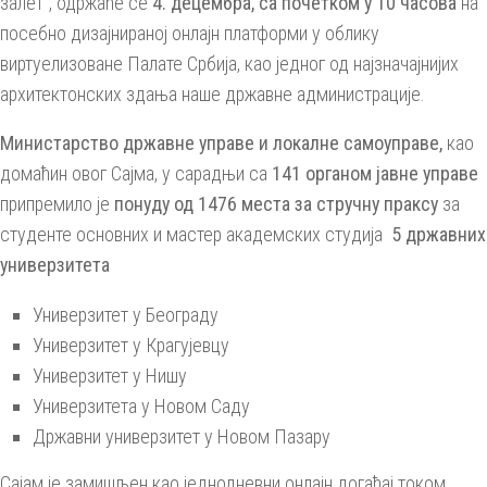
залет“, одржаће се
4. децембра, са почетком у 10 часова
на
посебно дизајнираној онлајн платформи у облику
виртуелизоване Палате Србија, као једног од најзначајнијих
архитектонских здања наше државне администрације.
Министарство државне управе и локалне самоуправе,
као
домаћин овог Сајма, у сарадњи са
141 органом јавне управе
припремило је
понуду од 1476 места за стручну праксу
за
студенте основних и мастер академских студија
5 државних
универзитета
Универзитет у Београду
Универзитет у Крагујевцу
Универзитет у Нишу
Универзитета у Новом Саду
Државни универзитет у Новом Пазару
Сајам је замишљен као једнодневни онлајн догађај током