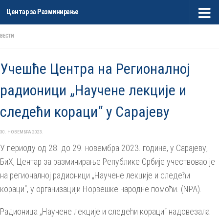
Центар за Разминирање
Skip to content
ВЕСТИ
Учешће Центра на Регионалној
радионици „Научене лекције и
следећи кораци“ у Сарајеву
30. НОВЕМБРА 2023.
У периоду од 28. до 29. новембра 2023. године, у Сарајеву,
БиХ, Центар за разминирање Републике Србије учествовао је
на регионалној радионици „Научене лекције и следећи
кораци“, у организацији Норвешке народне помоћи. (NPA).
Радионица „Научене лекције и следећи кораци“ надовезала