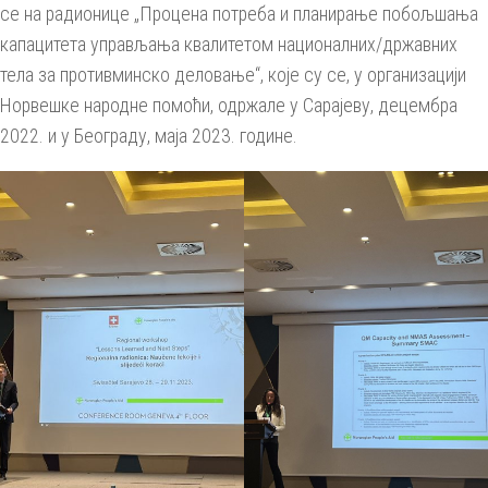
се на радионице „Процена потреба и планирање побољшања
капацитета управљања квалитетом националних/државних
тела за противминско деловање“, које су се, у организацији
Норвешке народне помоћи, одржале у Сарајеву, децембра
2022. и у Београду, маја 2023. године.