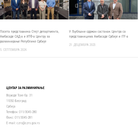
Посета представника Стејт департмента,
У Љубљани одржан састанак Центра са
Амбасаде САД-а и ИТФ-а Центру за
представницима Амбасаде Србије и ITF-a
разминирање Републике Србије
21. ДЕЦЕМБРА 2023.
5. СЕПТЕМБРА 2024.
ЦЕНТАР ЗА РАЗМИНИРАЊЕ
Војводе Тозе бр. 31
11050 Београд
Србија
Телефон: 011/3045-280
Факс: 011/3045-281
Е-mail: czrs@czrs.gov.rs