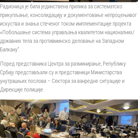
Радионица је била јединствена прилика за систематско
прикупљање, консолидацију и документовање непроцењивог
искуства и знања стеченог током имплементације пројекта
«Побољшање система управљања квалитетом националних/
државних тела за противминско деловање на Западном
Балкану“.
Поред представника Центра за разминирање, Републику
Србију представљали су и представници Министарства
унутрашњих послова – Сектора за ванредне ситуације и
Дирекције полиције.