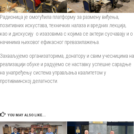
Радионица је омогућила платформу за размену виђења,
позитивних искустава, техничких налаза и вредних лекција,
као и дискусију о изазовима с којима се актери суочавају и о
начинима њиховог ефикасног превазилажења.
Захваљујемо организаторима, донатору и свим учесницима на
реализацији обуке и радујемо се наставку успешне сарадње
на унапређењу система управљања квалитетом у
противминској делатности.
YOU MAY ALSO LIKE...