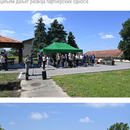
циљем даљег развоја партнерских односа.