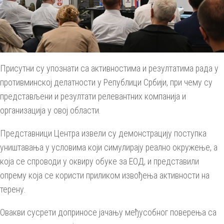
Присутни су упознати са активностима и резултатима рада у
противминској делатности у Републици Србији, при чему су
представљени и резултати релевантних компанија и
организација у овој области.
Представници Центра извели су демонстрацију поступка
уништавања у условима који симулирају реално окружење, а
која се спроводи у оквиру обуке за ЕОД, и представили
опрему која се користи приликом извођења активности на
терену.
Овакви сусрети доприносе јачању међусобног поверења са