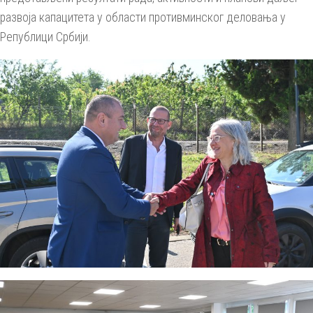
развоја капацитета у области противминског деловања у
Републици Србији.