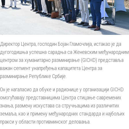
Директор Центра, господин Бојан Гламочлија, истакао је да
дугогодишња успешна сарадња са Женевским међународним
центром за хуманитарно разминирање (GICHD) представља
важан сегмент унапређења капацитета Центра за
разминирање Републике Србије.
Он је нагаласио да обуке и радионице у организацији GICHD
омогућавају представницима Центра стицање савремених
знања, размену искустава са стручњацима из различитих
земаља, као и примену међународних стандарда и најбољих
пракси у области противминског деловања.