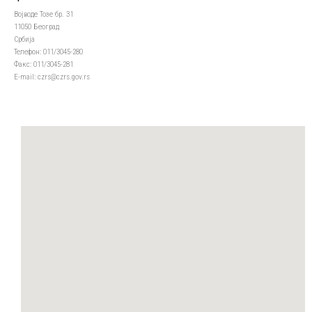
Војводе Тозе бр. 31
11050 Београд
Србија
Телефон: 011/3045-280
Факс: 011/3045-281
Е-mail: czrs@czrs.gov.rs