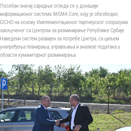
Посебан значај сарадње огледа се у донацији
информационог система IMSMA Core, коју је обезбедио
GICHD на основу Имплементационог партнерског споразума
закљученог са Центром за разминирање Републике Србије.
Наведени систем развијен за потребе Цнетра, са циљем
унапређења планирања, управљања и анализе података у
области хуманитарног разминирања.