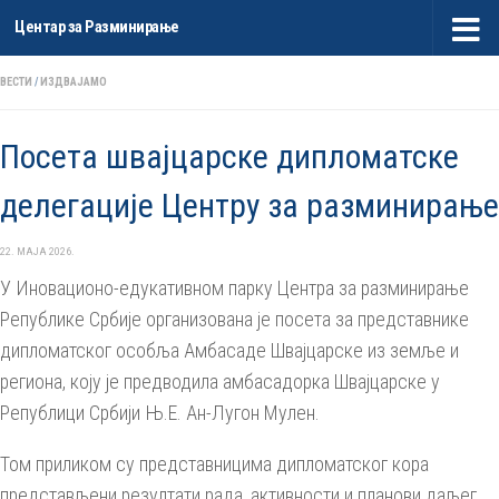
Центар за Разминирање
Skip to content
ВЕСТИ
/
ИЗДВАЈАМО
Посета швајцарске дипломатске
делегације Центру за разминирање
22. МАЈА 2026.
У Иновационо-едукативном парку Центра за разминирање
Републике Србије организована је посета за представнике
дипломатског особља Амбасаде Швајцарске из земље и
региона, коју је предводила амбасадорка Швајцарске у
Републици Србији Њ.Е. Ан-Лугон Мулен.
Том приликом су представницима дипломатског кора
представљени резултати рада, активности и планови даљег