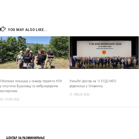
YOU MAY ALSO LIKE...
Обилазак локација у оквиру пројекта НТИ
Учешће Центра на 11.ЕОД НАТО
у општини Бујановцу са међународним
радионици у Словачкој
експертима
21. МАЈА 2026.
30. ЈУЛА 2026.
ЦЕНТАР ЗА РАЗМИНИРАЊЕ