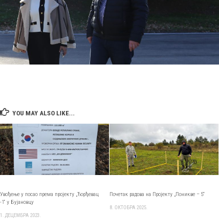
YOU MAY ALSO LIKE...
Увођење у посао према пројекту „Ђорђевац
Почетак радова на Пројекту „Поникве – 5“
-1“ у Бујановцу
8. ОКТОБРА 2025.
1. ДЕЦЕМБРА 2023.