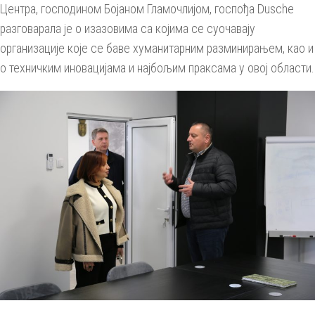
Центра, господином Бојаном Гламочлијом, госпођа Dusche
разговарала је о изазовима са којима се суочавају
организације које се баве хуманитарним разминирањем, као и
о техничким иновацијама и најбољим праксама у овој области.