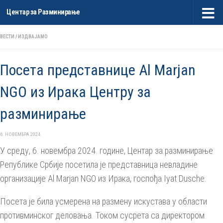
Центар за Разминирање
Skip to content
ВЕСТИ
/
ИЗДВАЈАМО
Посета представнице Al Marjan
NGO из Ирака Центру за
разминирање
6. НОВЕМБРА 2024.
У среду, 6. новембра 2024. године, Центар за разминирање
Републике Србије посетила је представница невладине
организације Al Marjan NGO из Ирака, госпођа Iyat Dusche.
Посета је била усмерена на размену искустава у области
противминског деловања. Током сусрета са директором