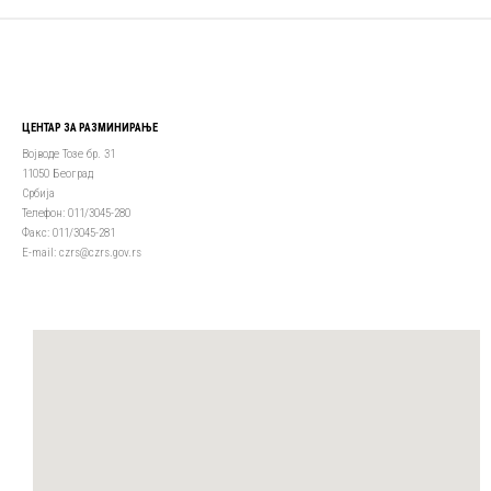
ЦЕНТАР ЗА РАЗМИНИРАЊЕ
Војводе Тозе бр. 31
11050 Београд
Србија
Телефон: 011/3045-280
Факс: 011/3045-281
Е-mail: czrs@czrs.gov.rs