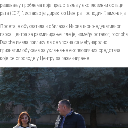
решавању проблема које представљају експлозивни остаци
рата (ЕОР).“, истакао је директор Центра, господин Гламочлија.
Посета је обухватила и обилазак Иновационо-едукативног
парка Центра за разминирање, где је, између осталог, госпођа
Dusche имала прилику да се упозна са међународно
признатим обукама за уклањање експлозивних средстава
које се спроводе у Центру за разминирање.