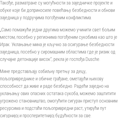
Такође, разматране су могућности за заједничке пројекте и
обуке које би доприносиле повећању безбедности и обнови
заједница у подручјима погођеним конфликтима.
„Само помажући једни другима можемо учинити свет бољим
местом, посебно у регионима погођеним сукобима као што је
Ирак. Уклањање мина је кључно за осигурање безбедности
заједница, посебно у сиромашним областима где је ризик од
случајне детонације висок“, рекла је госпођа Dusche.
Мине представљају озбиљну претњу за децу,
пољопривреднике и обичне грађане, ометајући њихову
способност да живе и раде безбедно. Радећи заједно на
уклањању ових опасних остатака сукоба, можемо заштитити
угрожено становништво, омогућити сигуран приступ основним
ресурсима и подстаћи пољопривредни раст, утирући пут
сигурнијој и просперитетнијој будућности за све.