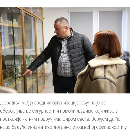
„Сарадња међународних организација кључнa је за
обезбеђивање сигурности и помоћи људима који живе у
постконфликтним подручјима широм света. Верујем да ће
наше будуће иницијативе допринети још већој ефикасности у