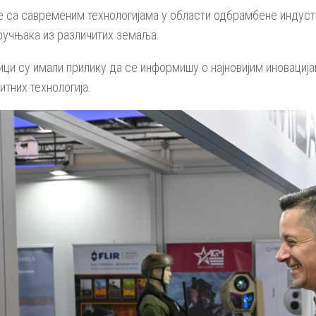
е са савременим технологијама у области одбрамбене индустр
тручњака из различитих земаља.
ици су имали прилику да се информишу о најновијим иновациј
тних технологија.