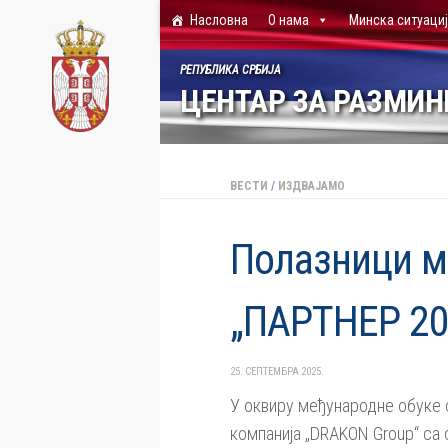
Насловна
О нама
Минска ситуаци
Skip to content
РЕПУБЛИКА СРБИЈА
ЦЕНТАР ЗА РАЗМИ
ВЕСТИ
/
ИЗДВАЈАМО
Полазници м
„ПАРТНЕР 20
25. СЕПТЕМБРА 2025.
У оквиру међународне обуке о
компанија „DRAKON Group“ са