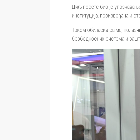
Циљ посете био је упознавањ
институција, произвођача и с
Током обиласка сајма, полазн
безбедносних система и зашти