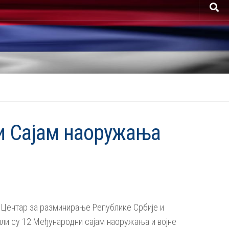
и Сајам наоружања
у Центар за разминирање Републике Србије и
ли су 12.Међународни сајам наоружања и војне