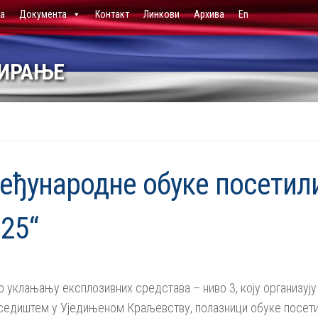
ја
Документа
Контакт
Линкови
Архива
En
НИРАЊЕ
еђународне обуке посетил
25“
 уклањању експлозивних средстава – ниво 3, коју организуј
 седиштем у Уједињеном Краљевству, полазници обуке посети