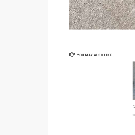
YOU MAY ALSO LIKE...
С
3