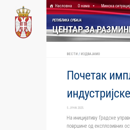
Насловна
О нама
Минска ситуаци
Skip to content
РЕПУБЛИКА СРБИЈА
ЦЕНТАР ЗА РАЗМИ
ВЕСТИ
/
ИЗДВАЈАМО
Почетак имп
индустријске
5. ЈУНА 2025.
На иницијативу Градске управ
површине од експлозивних оста