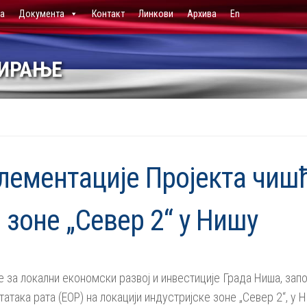
ја
Документа
Контакт
Линкови
Архива
En
НИРАЊЕ
лементације Пројекта чиш
 зоне „Север 2“ у Нишу
е за локални економски развој и инвестиције Града Ниша, за
така рата (ЕОР) на локацији индустријске зоне „Север 2“, у 