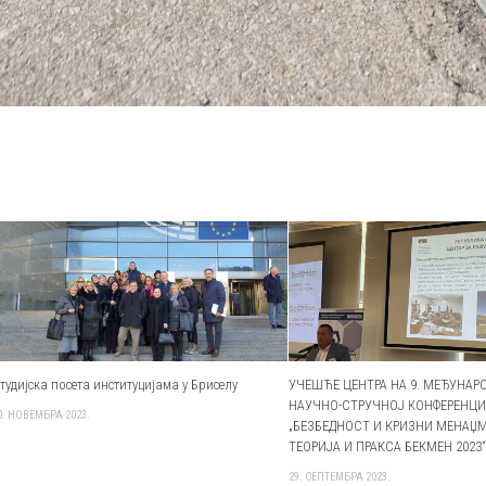
тудијска посета институцијама у Бриселу
УЧЕШЋЕ ЦЕНТРА НА 9. МЕЂУНАР
НАУЧНО-СТРУЧНОЈ КОНФЕРЕНЦ
0. НОВЕМБРА 2023.
„БЕЗБЕДНОСТ И КРИЗНИ МЕНАЏМ
ТЕОРИЈА И ПРАКСА БЕКМЕН 2023
29. СЕПТЕМБРА 2023.