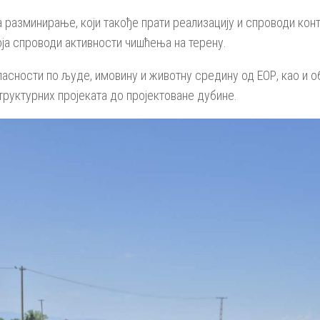
а разминирање, који такође прати реализацију и спроводи кон
која спроводи активности чишћења на терену.
пасности по људе, имовину и животну средину од ЕОР, као и
руктурних пројеката до пројектоване дубине.