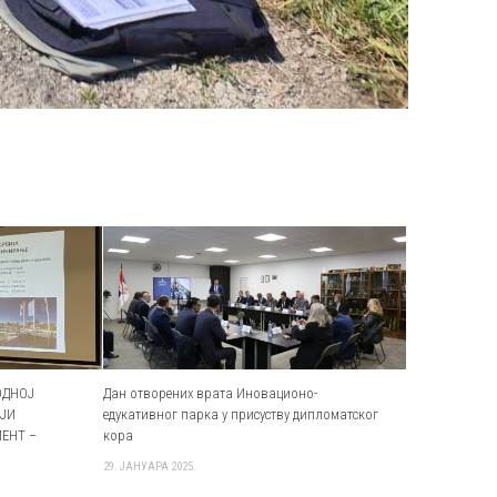
ОДНОЈ
Дан отворених врата Иновационо-
ИЈИ
едукативног парка у присуству дипломатског
ЕНТ –
кора
“
29. ЈАНУАРА 2025.