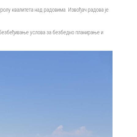
тролу квалитета над радовима. Извођач радова је
 обезбеђивање услова за безбедно планирање и