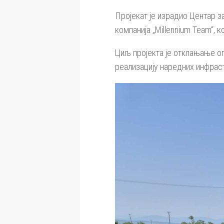
Пројекат је израдио Центар з
компанија „Millennium Team“, 
Циљ пројекта је отклањање о
реализацију наредних инфраст