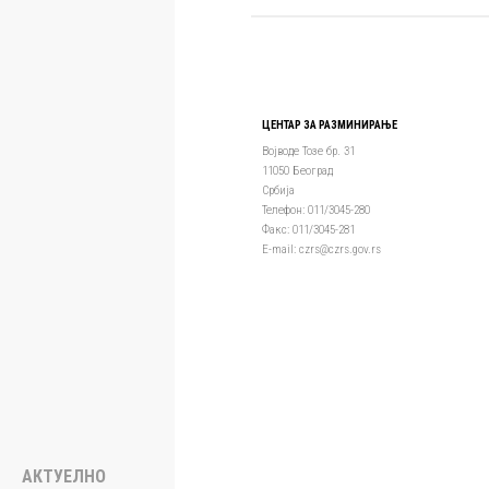
ЦЕНТАР ЗА РАЗМИНИРАЊЕ
Војводе Тозе бр. 31
11050 Београд
Србија
Телефон: 011/3045-280
Факс: 011/3045-281
Е-mail: czrs@czrs.gov.rs
АКТУЕЛНО