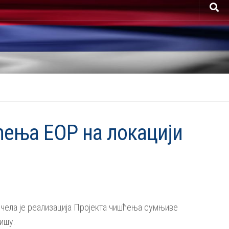
ћења ЕОР на локацији
почела је реализација Пројекта чишћења сумњиве
Нишу.