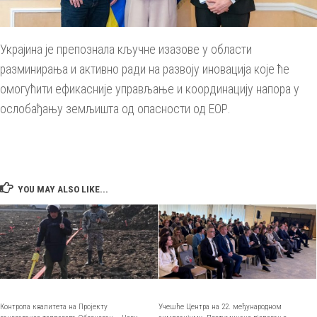
Украјина је препознала кључне изазове у области
разминирања и активно ради на развоју иновација које ће
омогућити ефикасније управљање и координацију напора у
ослобађању земљишта од опасности од ЕОР.
YOU MAY ALSO LIKE...
Контрола квалитета на Пројекту
Учешће Центра на 22. међународном