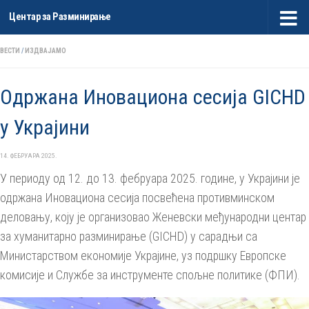
Центар за Разминирање
Skip to content
ВЕСТИ
/
ИЗДВАЈАМО
Одржана Иновациона сесија GICHD
у Украјини
14. ФЕБРУАРА 2025.
У периоду од 12. до 13. фебруара 2025. године, у Украјини је
одржана Иновациона сесија посвећена противминском
деловању, коју је организовао Женевски међународни центар
за хуманитарно разминирање (GICHD) у сарадњи са
Министарством економије Украјине, уз подршку Европске
комисије и Службе за инструменте спољне политике (ФПИ).