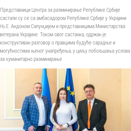
Представници Центра за разминирање Републике Србије
састали су се са амбасадором Републике Србије у Украјини
Њ.Е. Андоном Сапунџијем и представницима Министарства
ветерана Украјине. Током овог састанка, одржан је
конструктиван разговор о правцима будуће сарадње и
могућностима њеног унапређења, у циљу побољшања услова
за хуманитарно разминирање.