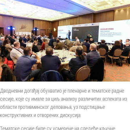
Дводневни догађај обухватио је пленарне и тематске радне
сесије, које су имале за циљ анализу различитих аспеката из
области противминског деловања, уз подстицање
конструктивних и отворених дискусија.
Тематске сесије биле су усмерене на следеће кључне