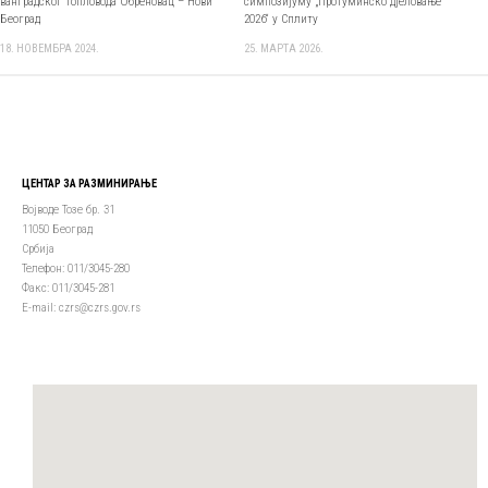
ванградског топловода Обреновац – Нови
симпозијуму „Протуминско дјеловање
Београд
2026“ у Сплиту
18. НОВЕМБРА 2024.
25. МАРТА 2026.
ЦЕНТАР ЗА РАЗМИНИРАЊЕ
Војводе Тозе бр. 31
11050 Београд
Србија
Телефон: 011/3045-280
Факс: 011/3045-281
Е-mail: czrs@czrs.gov.rs