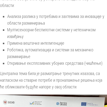
области:
Анализа разлика у потребама и захтевима за иновације у
области разминирања
Мултисензорни беспилотни системи у нетехничком
извиђању
Примена вештачке интелигенције
Роботика, аутоматизација и системи за механичко
разминирање
Откривање експлозивних убојних средстава (чишћење)
Централна тема била је разматрање тренутних изазова, са
нагласком на стварне потребе и проналажење решења која
ће обликовати будуће напоре у овој области.