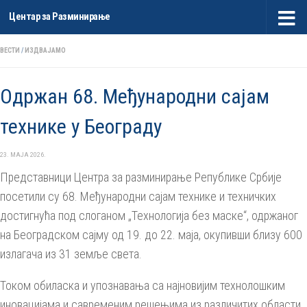
Центар за Разминирање
Skip to content
ВЕСТИ
/
ИЗДВАЈАМО
Одржан 68. Међународни сајам
технике у Београду
23. МАЈА 2026.
Представници Центра за разминирање Републике Србије
посетили су 68. Међународни сајам технике и техничких
достигнућа под слоганом „Технологија без маске“, одржаног
на Београдском сајму од 19. до 22. маја, окупивши близу 600
излагача из 31 земље света.
Током обиласка и упознавања са најновијим технолошким
иновацијама и савременим решењима из различитих области