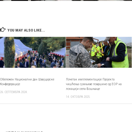
YOU MAY ALSO LIKE...
Обележен Национални дан Швајцарске
Почетак имплементације Пројекта
Конфедерације
чишћења сумњиве површине од ЕОР на
локацији села Бошњаце
26. СЕПТЕМБРА 2024.
14. ОКТОБРА 2025.