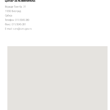
ЦЕНТАР ЗА РАЗМИНИРАЊЕ
Војводе Тозе бр. 31
11050 Београд
Србија
Телефон: 011/3045-280
Факс: 011/3045-281
Е-mail: czrs@czrs.gov.rs