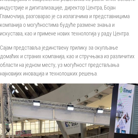
индустрије и дигитализације, директор Центра, Бојан
Гламочлија, разговарао је са излагачима и представницима
компанија о могућностима будуће размене знања и
искустава, као и примене нових технологија у раду Центра.
Сајам представља јединствену прилику за окупљање
домаћих и страних компанија, као и стручњака из различитих
области на једном месту, уз могућност предствљања
најновијих иновација и технолошких решења.