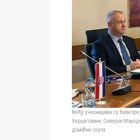
Међу учесницима су били пре
Херцеговине, Северне Македони
домаћин скупа.