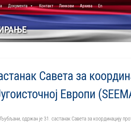
ја
Документа
Контакт
Линкови
Архива
En
НИРАЊЕ
астанак Савета за координ
Југоисточној Европи (SEEM
 Љубљани, одржан је 31. састанак Савета за координацију пр