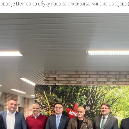
вовао је Центар за обуку паса за откривање мина из Сарајева