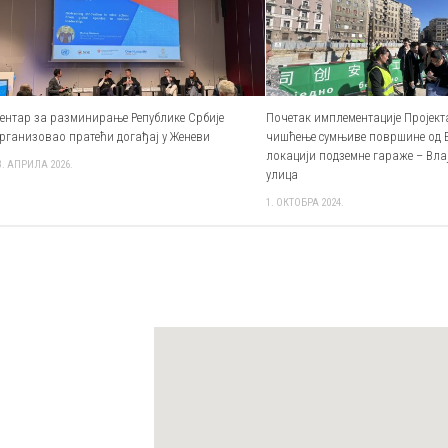
ентар за разминирање Републике Србије
Почетак имплементације Пројект
рганизовао пратећи догађај у Женеви
чишћење сумњиве површине од 
локацији подземне гараже – Вл
3. АПРИЛА 2026.
улица
1. ОКТОБРА 2024.