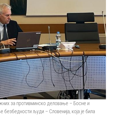
ежних за противминско деловање – Босне и
ње безбедности људи – Словенија, којa je билa