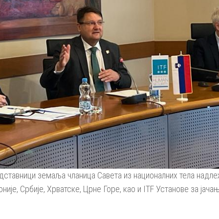
дставници земаља чланица Савета из националних тела надл
је, Србије, Хрватске, Црне Горе, као и ITF Установe за јача