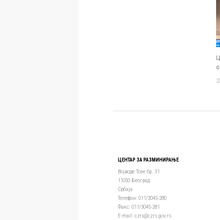
Ц
о
2
ЦЕНТАР ЗА РАЗМИНИРАЊЕ
Војводе Тозе бр. 31
11050 Београд
Србија
Телефон: 011/3045-280
Факс: 011/3045-281
Е-mail: czrs@czrs.gov.rs