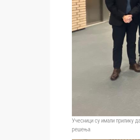
Учесници су имали прилику д
решења.