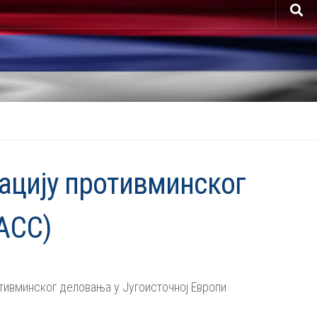
ацију противминског
ACC)
отивминског деловања у Југоисточној Европи