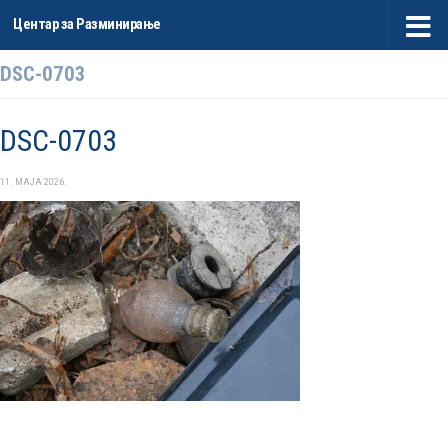
Центар за Разминирање
Skip to content
DSC-0703
DSC-0703
11. МАЈА 2026.