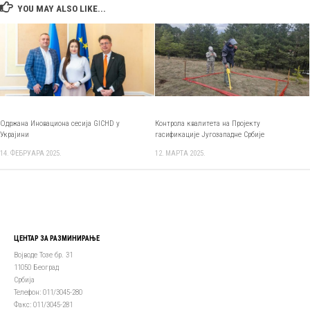
YOU MAY ALSO LIKE...
Одржана Иновациона сесија GICHD у
Контрола квалитета на Пројекту
Украјини
гасификацијe Југозападне Србије
14. ФЕБРУАРА 2025.
12. МАРТА 2025.
ЦЕНТАР ЗА РАЗМИНИРАЊЕ
Војводе Тозе бр. 31
11050 Београд
Србија
Телефон: 011/3045-280
Факс: 011/3045-281