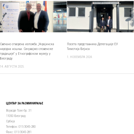
Свечано отворена изложба „Украјинска
Посета представника Делегације ЕУ
народна ношња. Сачувајмо словенске
Тимотија Бејнса
традиције“ у Етнографском музеју у
1. НОВЕМБРА 2024.
Београду
14. АВГУСТА 2025.
ЦЕНТАР ЗА РАЗМИНИРАЊЕ
Војводе Тозе бр. 31
11050 Београд
Србија
Телефон: 011/3045-280
Факс: 011/3045-281