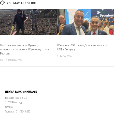
YOU MAY ALSO LIKE...
Контрола квалитета на Пројекту
Обележено 250 година Дана независности
ванградског топловода Обреновац – Нови
САД у Београду
Београд
2. ЈУЛА 2026.
18. НОВЕМБРА 2024.
ЦЕНТАР ЗА РАЗМИНИРАЊЕ
Војводе Тозе бр. 31
11050 Београд
Србија
Телефон: 011/3045-280