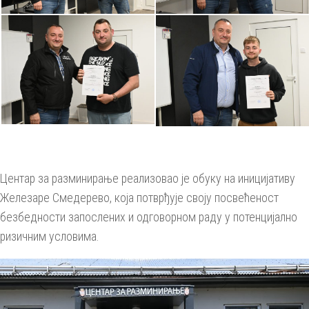
Центар за разминирање реализовао је обуку на иницијативу
Железаре Смедерево, која потврђује своју посвећеност
безбедности запослених и одговорном раду у потенцијално
ризичним условима.