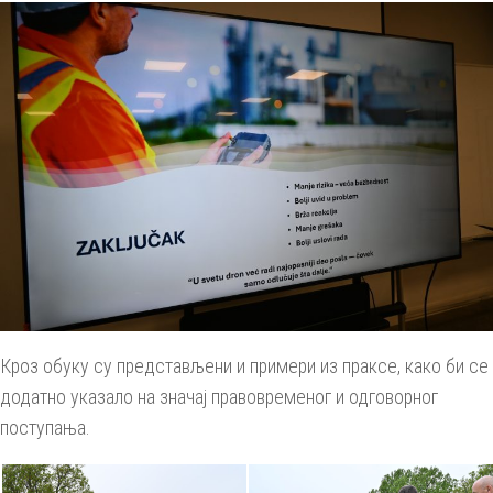
Кроз обуку су представљени и примери из праксе, како би се
додатно указало на значај правовременог и одговорног
поступања.