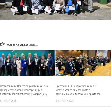
YOU MAY ALSO LIKE...
Представници Центра за разминирање на
Представници Центра учесници 21.
Трећој међународној конференцији о
Међународног симпозијума о
противминском деловању у Азербејџану
противминскoм деловању у Хрватској
31. МАЈА 2024.
2. АПРИЛА 2025.