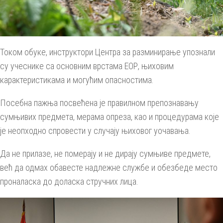
Током обуке, инструктори Центра за разминирање упознали
су учеснике са основним врстама ЕОР, њиховим
карактеристикама и могућим опасностима.
Посебна пажња посвећена је правилном препознавању
сумњивих предмета, мерама опреза, као и процедурама које
је неопходно спровести у случају њиховог уочавања.
Да не прилазе, не померају и не дирају сумњиве предмете,
већ да одмах обавесте надлежне службе и обезбеде место
проналаска до доласка стручних лица.