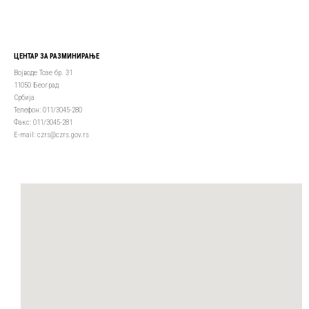
ЦЕНТАР ЗА РАЗМИНИРАЊЕ
Војводе Тозе бр. 31
11050 Београд
Србија
Телефон: 011/3045-280
Факс: 011/3045-281
Е-mail: czrs@czrs.gov.rs