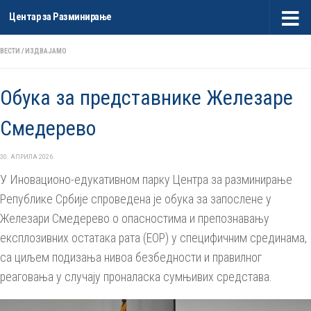
Центар за Разминирање
Skip to content
ВЕСТИ
/
ИЗДВАЈАМО
Обука за представнике Железаре
Смедерево
30. АПРИЛА 2026.
У Иновационо-едукативном парку Центра за разминирање
Републике Србије спроведена је обука за запослене у
Железари Смедерево о опасностима и препознавању
експлозивних остатака рата (ЕОР) у специфичним срединама,
са циљем подизања нивоа безбедности и правилног
реаговања у случају проналаска сумњивих средстава.