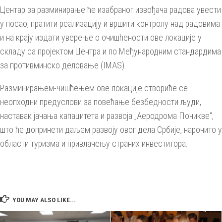
Центар за разминирање ће изабраног извођача радова увести
у посао, пратити реализацију и вршити контролу над радовима
и на крају издати уверење о очишћености ове локације у
складу са пројектом Центра и по Међународним стандардима
за противминско деловање (IMAS).
Разминирањем-чишћењем ове локације створиће се
неопходни предуслови за повећање безбедности људи,
наставак јачања капацитета и развоја „Аеродрома Поникве“,
што ће допринети даљем развоју овог дела Србије, нарочито у
области туризма и привлачењу страних инвеститора.
YOU MAY ALSO LIKE...