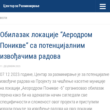
Центар за Разминирање
Skip to content
ВЕСТИ
Обилазак локацијe “Aeродром
Поникве“ са потенцијалним
извођачима радова
11. ДЕЦЕМБРА 2023.
07.12.2023.године, Центар за разминирање је за потенцијалне
извођаче радова на Пројекту за чишћење касетне муниције
на локацији „Аеородром Поникве -6“ организовао обилазак
терена како би на адекватан начин сагледали све
специфичности и сложеност овог пројекта и приступили
изради понуде за извођење радова на овој локацији.