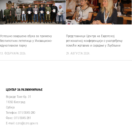
Успешно завршена обука за примену
Представници Центра на Европској
беспилотних летелица у Иновационо-
регионалној конференцији о унапређењу
едукативном парку
помоћи жртвама и сарадњe у Љубљани
13. ФЕБРУАРА 2026.
29. АВГУСТА 2024.
ЦЕНТАР ЗА РАЗМИНИРАЊЕ
Војводе Тозе бр. 31
11050 Београд
Србија
Телефон: 011/3045-280
Факс: 011/3045-281
Е-mail: czrs@czrs.gov.rs