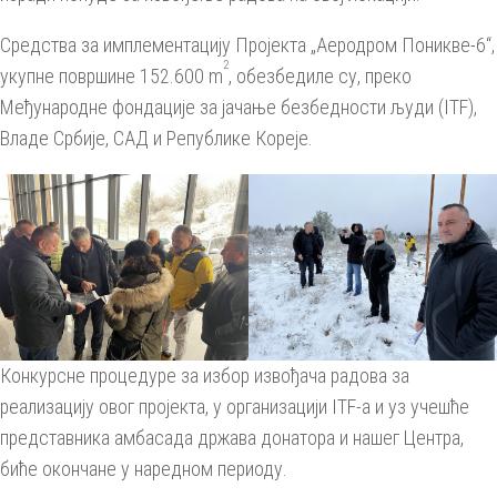
Средства за имплементацију Пројекта „Аеродром Поникве-6“,
2
укупне површине 152.600 m
, обезбедиле су, преко
Међународне фондације за јачање безбедности људи (ITF),
Владе Србије, САД и Републике Кореје.
Конкурсне процедуре за избор извођача радова за
реализацију овог пројекта, у организацији ITF-a и уз учешће
представника амбасада држава донатора и нашег Центра,
биће окончане у наредном периоду.