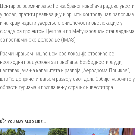
Центар за разминирање ће изабраног извођача радова увести
у посао, пратити реализацију и вршити контролу над радовима
и на крају издати уверење о очишћености ове локације у
складу са пројектом Центра и по Међународним стандардима
за противминско деловање (IMAS).
Разминирањем-чишћењем ове локације створиће се
неопходни предуслови за повећање безбедности људи,
наставак јачања капацитета и развоја „Аеродрома Поникве“,
што ће допринети даљем развоју овог дела Србије, нарочито у
области туризма и привлачењу страних инвеститора.
YOU MAY ALSO LIKE...