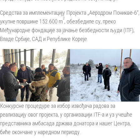
Средства за имплементацију Пројекта „Аеродром Поникве-6“,
2
укупне површине 152.600 m
, обезбедиле су, преко
Међународне фондације за јачање безбедности људи (ITF),
Владе Србије, САД и Републике Кореје.
Конкурсне процедуре за избор извођача радова за
реализацију овог пројекта, у организацији ITF-a и уз учешће
представника амбасада држава донатора и нашег Центра,
биће окончане у наредном периоду.