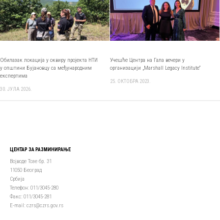
Обилазак локација у оквиру пројекта НТИ
Учешће Центра на Гала вечери у
у општини Бујановцу са међународним
организацији „Маrshall Legacy Institute“
експертима
25. ОКТОБРА 2023.
30. ЈУЛА 2026.
ЦЕНТАР ЗА РАЗМИНИРАЊЕ
Војводе Тозе бр. 31
11050 Београд
Србија
Телефон: 011/3045-280
Факс: 011/3045-281
Е-mail: czrs@czrs.gov.rs