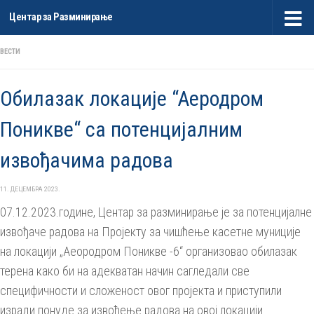
Центар за Разминирање
Skip to content
ВЕСТИ
Обилазак локацијe “Aeродром
Поникве“ са потенцијалним
извођачима радова
11. ДЕЦЕМБРА 2023.
07.12.2023.године, Центар за разминирање је за потенцијалне
извођаче радова на Пројекту за чишћење касетне муниције
на локацији „Аеородром Поникве -6“ организовао обилазак
терена како би на адекватан начин сагледали све
специфичности и сложеност овог пројекта и приступили
изради понуде за извођење радова на овој локацији.