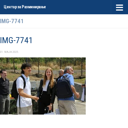
Центар за Разминирање
Skip to content
IMG-7741
IMG-7741
31. МАЈА 2025.