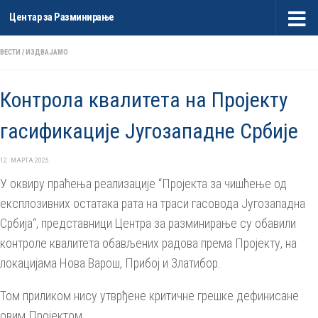
Центар за Разминирање
Skip to content
ВЕСТИ
/
ИЗДВАЈАМО
Контрола квалитета на Пројекту
гасификацијe Југозападне Србије
12. МАРТА 2025.
У оквиру праћења реализације “Пројекта за чишћење од
експлозивних остатака рата на траси гасовода Југозападна
Србија“, представници Центра за разминирање су обавили
контроле квалитета обављених радова према Пројекту, на
локацијама Нова Варош, Прибој и Златибор.
Том приликом нису утврђене критичне грешке дефинисане
овим Пројектом.