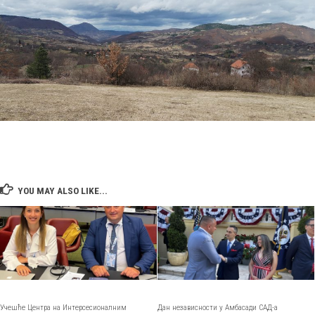
YOU MAY ALSO LIKE...
Учешће Центра на Интерсесионалним
Дан независности у Амбасади САД-а