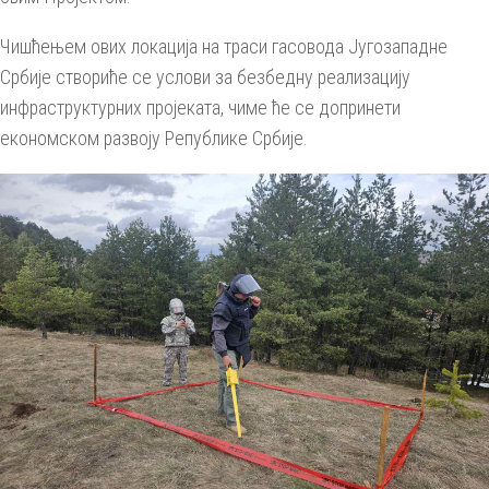
Чишћењем ових локација на траси гасовода Југозападне
Србије створиће се услови за безбедну реализацију
инфраструктурних пројеката, чиме ће се допринети
економском развоју Републике Србије.