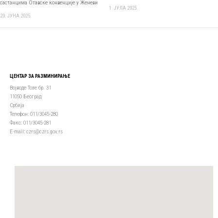
састанцима Отавске конвенције у Женеви
1. ЈУЛА 2025.
20. ЈУНА 2025.
ЦЕНТАР ЗА РАЗМИНИРАЊЕ
Војводе Тозе бр. 31
11050 Београд
Србија
Телефон: 011/3045-280
Факс: 011/3045-281
Е-mail: czrs@czrs.gov.rs