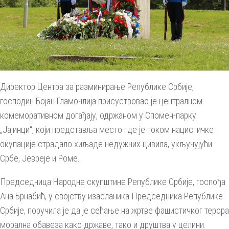
Директор Центра за разминирање Републике Србије,
господин Бојан Гламочлија присуствовао је централном
комеморативном догађају, одржаном у Спомен-парку
„Јајинци“, који представља место где је током нацистичке
окупације страдало хиљаде недужних цивила, укључујући
Србе, Јевреје и Роме.
Председница Народне скупштине Републике Србије, госпођа
Ана Брнабић, у својству изасланика Председника Републике
Србије, поручила је да је сећање на жртве фашистичког терора
морална обавеза како државе, тако и друштва у целини.