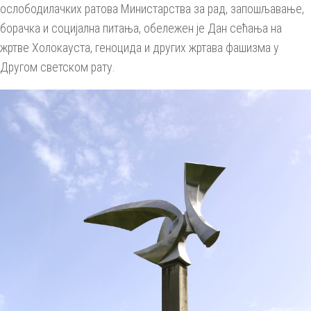
ослободилачких ратова Министарства за рад, запошљавање,
борачка и социјална питања, обележен је Дан сећања на
жртве Холокауста, геноцида и других жртава фашизма у
Другом светском рату.