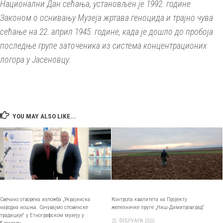
Национални Дан сећања, установљен је 1992. године
Законом о оснивању Музеја жртава геноцида и трајно чува
сећање на 22. април 1945. године, када је дошло до пробоја
последње групе заточеника из система концентрационих
логора у Јасеновцу.
YOU MAY ALSO LIKE...
Контрола квалитета на Пројекту
Свечано отворена изложба „Украјинска
железничке пруге „Ниш-Димитровград“
народна ношња. Сачувајмо словенске
традиције“ у Етнографском музеју у
25. ФЕБРУАРА 2025.