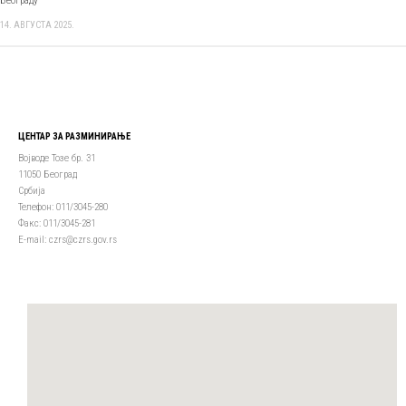
Београду
14. АВГУСТА 2025.
ЦЕНТАР ЗА РАЗМИНИРАЊЕ
Војводе Тозе бр. 31
11050 Београд
Србија
Телефон: 011/3045-280
Факс: 011/3045-281
Е-mail: czrs@czrs.gov.rs