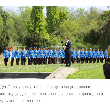
Догађају су присуствовали представници државних
институција, дипломатског кора, црквених заједница, као и
удружења преживелих.