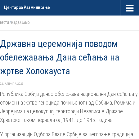
Центар за Разминирање
Skip to content
ВЕСТИ
/
ИЗДВАЈАМО
Државна церемонија поводом
обележавања Дана сећања на
жртве Холокауста
22. АПРИЛА 2025.
Република Србија данас обележава национални Дан сећања у
спомен на жртве геноцида почињеног над Србима, Ромима и
Јеврејима на целокупној територији Независне Државе
Хрватске током периода од 1941. до 1945. године.
У организацији Одбора Владе Србије за неговање традиција