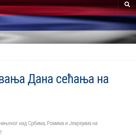
вања Дана сећања на
чињеног над Србима, Ромима и Јеврејима на
е.