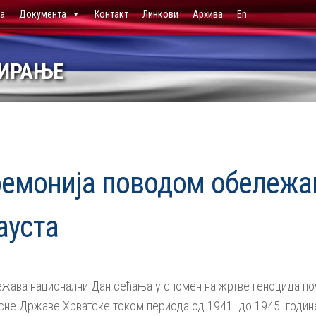
ја
Документа
Контакт
Линкови
Архива
En
НИРАЊЕ
емонија поводом обележа
ауста
ежава национални Дан сећања у спомен на жртве геноцида по
сне Државе Хрватске током периода од 1941. до 1945. годин