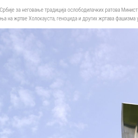
Србије за неговање традиција ослободилачких ратова Минист
ања на жртве Холокауста, геноцида и других жртава фашизма 