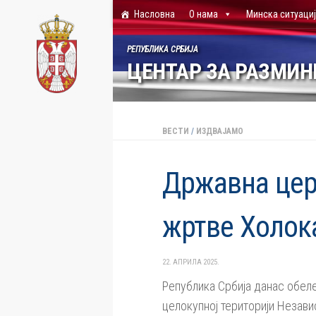
Насловна
О нама
Минска ситуаци
Skip to content
РЕПУБЛИКА СРБИЈА
ЦЕНТАР ЗА РАЗМИ
ВЕСТИ
/
ИЗДВАЈАМО
Државна цер
жртве Холок
22. АПРИЛА 2025.
Република Србија данас обел
целокупној територији Незави