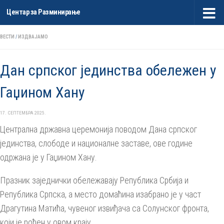
Центар за Разминирање
Skip to content
ВЕСТИ
/
ИЗДВАЈАМО
Дан српског јединства обележен у
Гаџином Хану
17. СЕПТЕМБРА 2025.
Централна државна церемонија поводом Дана српског
јединства, слободе и националне заставе, ове године
одржана је у Гаџином Хану.
Празник заједнички обележавају Република Србија и
Република Српска, а место домаћина изабрано је у част
Драгутина Матића, чувеног извиђача са Солунског фронта,
који је рођен у овом крају.