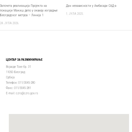
Започета реализација Пројекта на
Дан независности у Амбасади САД-а
локацији Макиш депо у оквиру изградње
1. ЈУЛА 2025.
Београдског метроа – Линија 1
24. ЈУЛА 2026.
ЦЕНТАР ЗА РАЗМИНИРАЊЕ
Војводе Тозе бр. 31
11050 Београд
Србија
Телефон: 011/3045-280
Факс: 011/3045-281
Е-mail: czrs@czrs.gov.rs