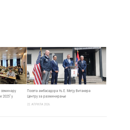
 семинару
Посета амбасадора Њ.Е. Метју Витакера
e 2025” у
Центру за разминирање
22. АПРИЛА 2026.