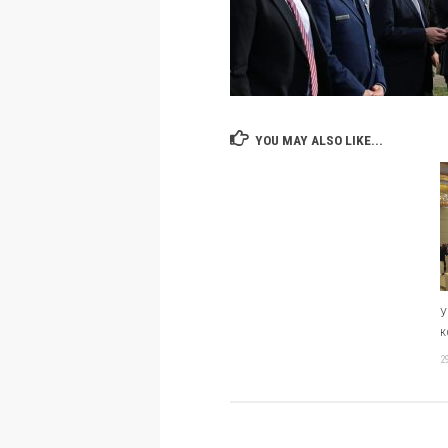
YOU MAY ALSO LIKE...
У
к
2