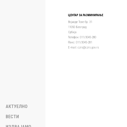
ЦЕНТАР ЗА РАЗМИНИРАЊЕ
Војводе Тозе бр. 31
11050 Београд
Србија
Телефон: 011/3045-280
Факс: 011/3045-281
Е-mail: czrs@czrs.gov.rs
АКТУЕЛНО
ВЕСТИ
ИЗДВАЈАМО