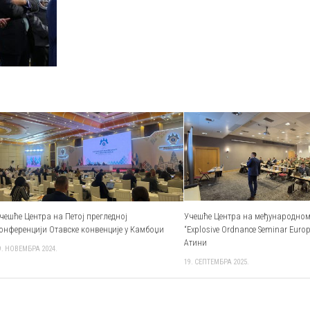
чешће Центра на Петој прегледној
Учешће Центра на међународном
онференцији Отавске конвенције у Камбоџи
“Explosive Ordnance Seminar Europ
Атини
9. НОВЕМБРА 2024.
19. СЕПТЕМБРА 2025.