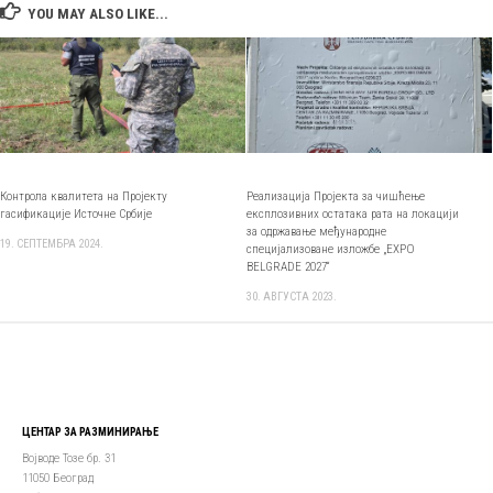
YOU MAY ALSO LIKE...
Контрола квалитета на Пројекту
Реализација Пројекта за чишћење
гасификације Источне Србије
експлозивних остатака рата на локацији
за одржавање међународне
19. СЕПТЕМБРА 2024.
специјализоване изложбе „EXPO
BELGRADE 2027“
30. АВГУСТА 2023.
ЦЕНТАР ЗА РАЗМИНИРАЊЕ
Војводе Тозе бр. 31
11050 Београд