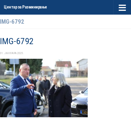
Центар за Разминирање
Skip to content
IMG-6792
IMG-6792
31. ЈАНУАРА 2025.