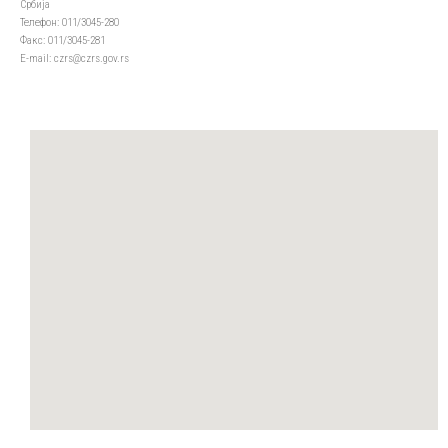
Србија
Телефон: 011/3045-280
Факс: 011/3045-281
Е-mail: czrs@czrs.gov.rs