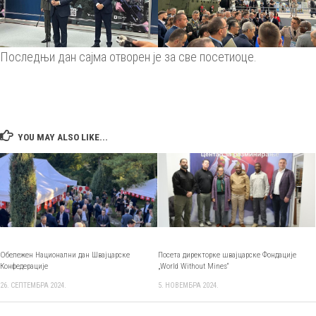
Последњи дан сајма отворен је за све посетиоце.
YOU MAY ALSO LIKE...
Обележен Национални дан Швајцарске
Посета директорке швајцарске Фондације
Конфедерације
„World Without Mines“
26. СЕПТЕМБРА 2024.
5. НОВЕМБРА 2024.