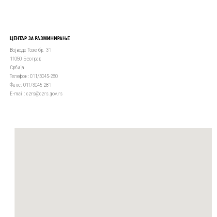
ЦЕНТАР ЗА РАЗМИНИРАЊЕ
Војводе Тозе бр. 31
11050 Београд
Србија
Телефон: 011/3045-280
Факс: 011/3045-281
Е-mail: czrs@czrs.gov.rs