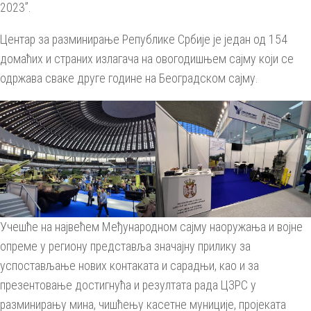
2023”.
Центар за разминирање Републике Србије је један од 154
домаћих и страних излагача на овогодишњем сајму који се
одржава сваке друге године на Београдском сајму.
Учешће на највећем Међународном сајму наоружања и војне
опреме у региону представља значајну прилику за
успостављање нових контаката и сарадњи, као и за
презентовање достигнућа и резултата рада ЦЗРС у
разминирању мина, чишћењу касетне муниције, пројеката