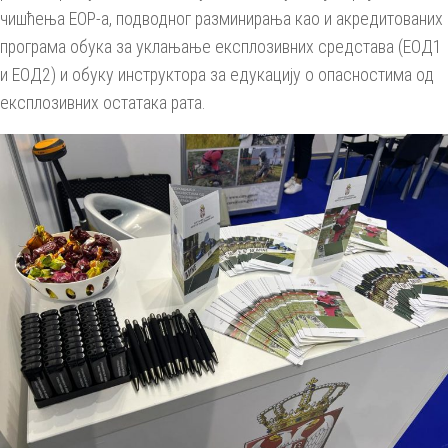
чишћења ЕОР-а, подводног разминирања као и акредитованих
програма обука за уклањање експлозивних средстава (ЕОД1
и ЕОД2) и обуку инструктора за едукацију о опасностима од
експлозивних остатака рата.