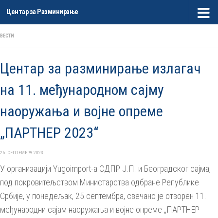
Центар за Разминирање
Skip to content
ВЕСТИ
Центар за разминирање излагач
на 11. међународном сајму
наоружања и војне опреме
„ПАРТНЕР 2023“
26. СЕПТЕМБРА 2023.
У организацији Yugoimport-a СДПР Ј.П. и Београдског сајма,
под покровитељством Министарства одбране Републике
Србије, у понедељак, 25.септембра, свечано је отворен 11.
међународни сајам наоружања и војне опреме „ПАРТНЕР