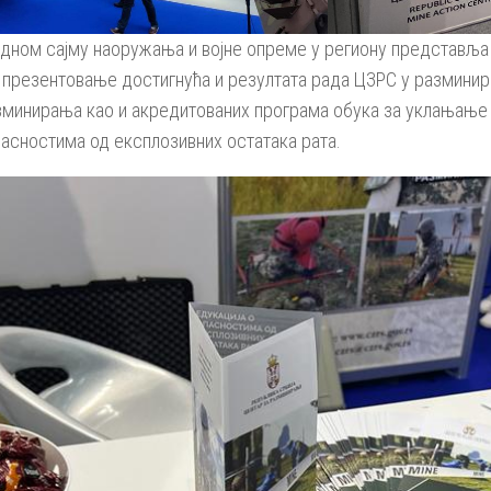
дном сајму наоружања и војне опреме у региону представља 
а презентовање достигнућа и резултата рада ЦЗРС у разминир
зминирања као и акредитованих програма обука за уклањање 
пасностима од експлозивних остатака рата.