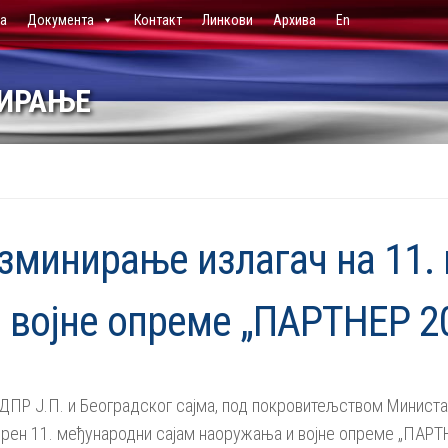
ја
Документа
Контакт
Линкови
Архива
En
НИРАЊЕ
азминирање излагач на 11.
 војне опреме „ПАРТНЕР 2
СДПР Ј.П. и Београдског сајма, под покровитељством Минист
орен 11. међународни сајам наоружања и војне опреме „ПАРТ