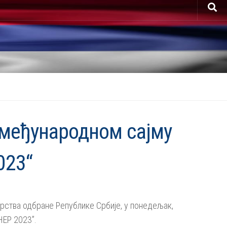
 међународном сајму
023“
арства одбране Републике Србије, у понедељак,
НЕР 2023”.