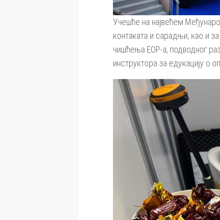
Учешће на највећем Међунаро
контаката и сарадњи, као и з
чишћења ЕОР-а, подводног ра
инструктора за едукацију о о