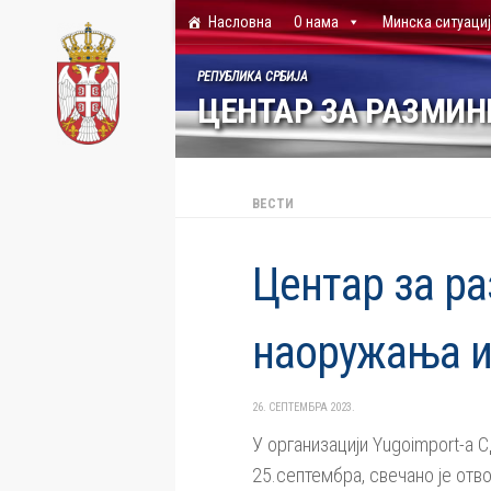
Насловна
О нама
Минска ситуаци
Skip to content
РЕПУБЛИКА СРБИЈА
ЦЕНТАР ЗА РАЗМИ
ВЕСТИ
Центар за р
наоружања и
26. СЕПТЕМБРА 2023.
У организацији Yugoimport-a 
25.септембра, свечано је отв