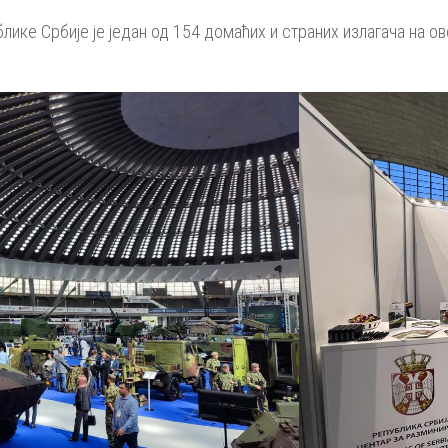
ике Србије је један од 154 домаћих и страних излагача на о