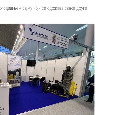
вогодишњем сајму који се одржава сваке друге