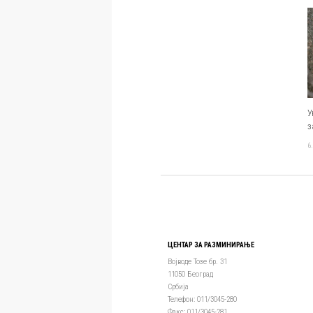
У
з
6
ЦЕНТАР ЗА РАЗМИНИРАЊЕ
Војводе Тозе бр. 31
11050 Београд
Србија
Телефон: 011/3045-280
Факс: 011/3045-281