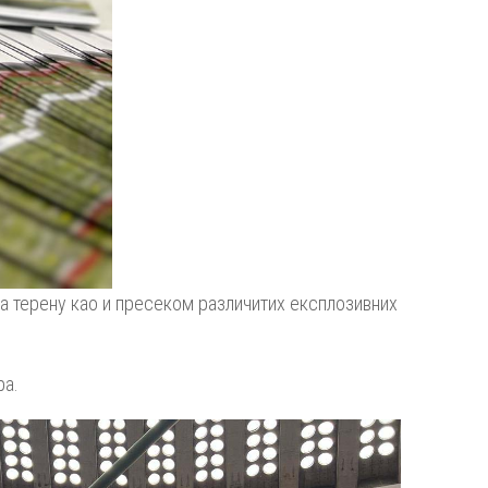
а терену као и пресеком различитих експлозивних
ра.