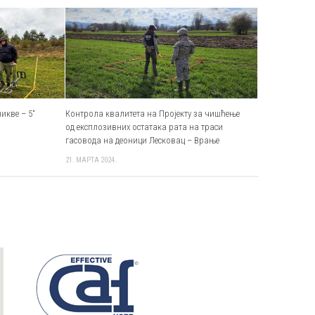
икве – 5“
Контрола квалитета на Пројекту за чишћење
од експлозивних остатака рата на траси
гасовода на деоници Лесковац – Врање
21. МАРТА 2024.