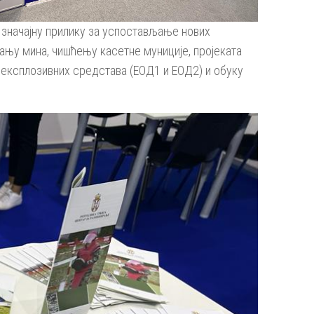
значајну прилику за успостављање нових
ању мина, чишћењу касетне муниције, пројеката
експлозивних средстава (ЕОД1 и ЕОД2) и обуку