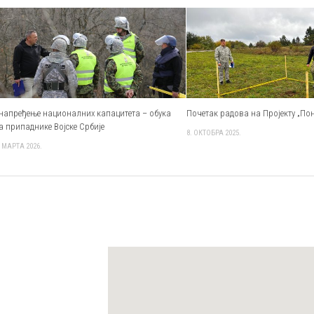
напређење националних капацитета – обука
Почетак радова на Пројекту „Пон
а припаднике Војске Србије
8. ОКТОБРА 2025.
. МАРТА 2026.