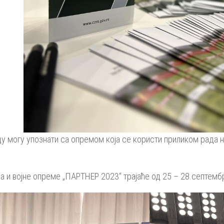
у могу упознати са опремом која се користи приликом рада н
 и војне опреме „ПАРТНЕР 2023“ трајаће од 25 – 28.септемб